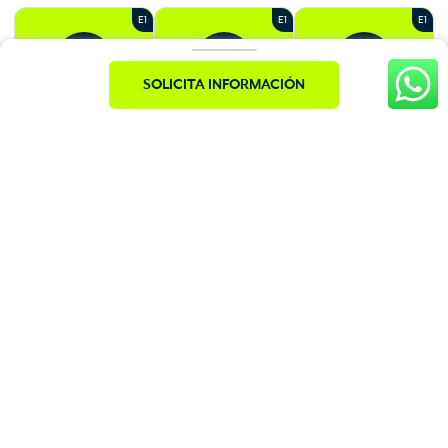
E1
E1
E1
Pet spa
Estacionamiento de
Cuarto y shut de
micromovilidad
basuras
*Las zonas recreativas serán entregados por etapas El área del lote podrá
variar de acuerdo con lo que certifique la entidad catastral o como consecuencia
del cumplimiento de las obligaciones urbanísticas del proyecto. No obstante, el
proyecto se planificó por etapas, los desarrolladores se reservan el derecho de
desarrollarlas o no. El proyecto podrá ser modificado por exigencia de las
autoridades competentes o por exigencias técnicas o del mercado.