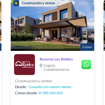
Construcción y ventas
Casas
Reserva Los Robles
Cajicá,
Cundinamarca
Construcción y ventas
Desde:
Consulta con nuestro Asesor
Casas desde:
$ 1.392.000.000