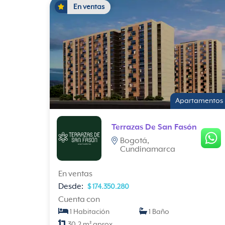
En ventas
Apartamentos
Terrazas De San Fasón
Bogotá,
Cundinamarca
En ventas
Desde:
$ 174.350.280
Cuenta con
1 Habitación
1 Baño
30.2 m² aprox.