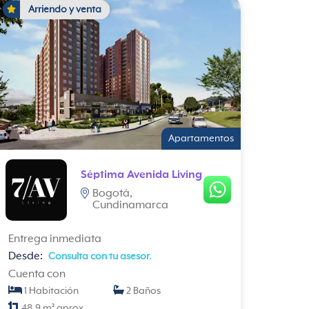
Arriendo y venta
Apartamentos
Séptima Avenida Living
Bogotá,
Cundinamarca
Entrega inmediata
Desde:
Consulta con tu asesor.
Cuenta con
1 Habitación
2 Baños
48.9 m² aprox.