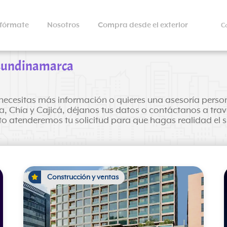
nfórmate
Nosotros
Compra desde el exterior
C
 Cundinamarca
 Si necesitas más información o quieres una asesoría per
ra, Chía y Cajicá, déjanos tus datos o contáctanos a tr
to atenderemos tu solicitud para que hagas realidad el 
Construcción y ventas