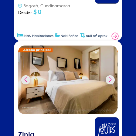
Bogotá, Cundinamarca
$ 0
Desde
:
NaN Habitaciones
NaN Baños
null m² aprox.
Zinia