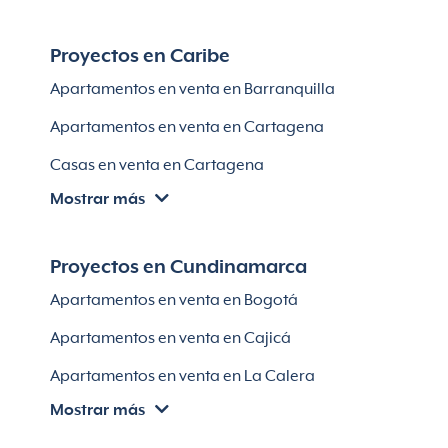
Apartamentos en venta en El Retiro
Proyectos en Caribe
Apartamentos en venta en Bello
Apartamentos en venta en Barranquilla
Apartamentos en venta en Sabaneta
Apartamentos en venta en Cartagena
Lotes en Rionegro
Casas en venta en Cartagena
Lotes en El Retiro
Mostrar más
Villas en Cartagena
Módulos habitaciones
Apartamentos en venta en Santa Marta
Proyectos en Cundinamarca
Apartamentos en venta en Soledad
Apartamentos en venta en Bogotá
Casas en Soledad
Apartamentos en venta en Cajicá
Apartamentos en venta en La Calera
Mostrar más
Apartamentos en venta en Chía