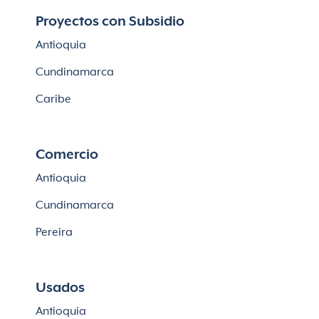
Apartaestudios en venta en Bogotá
Proyectos con Subsidio
Casas en Cajicá
Antioquia
Lotes en Cajicá
Cundinamarca
Lotes en La Calera
Caribe
Comercio
Antioquia
Cundinamarca
Pereira
Usados
Antioquia