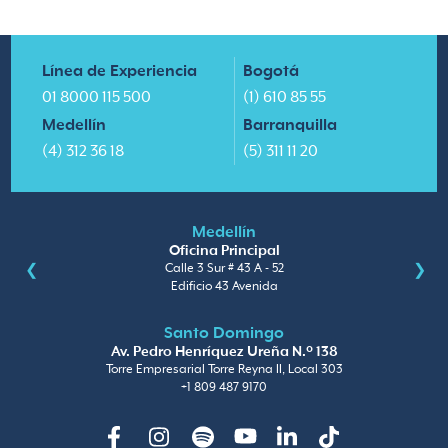
Línea de Experiencia
Bogotá
01 8000 115 500
(1) 610 85 55
Medellín
Barranquilla
(4) 312 36 18
(5) 311 11 20
Medellín
Oficina Principal
Calle 3 Sur # 43 A - 52
Edificio 43 Avenida
Santo Domingo
Av. Pedro Henríquez Ureña N.º 138
Torre Empresarial Torre Reyna II, Local 303
+1 809 487 9170
Facebook
Instagram
Spotify
Youtube
Linkedin
TikTok