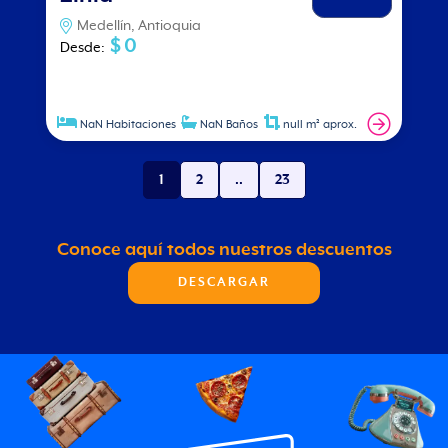
Medellín, Antioquia
$ 0
Desde
:
NaN Habitaciones
NaN Baños
null m² aprox.
1
2
..
23
Conoce aquí todos nuestros descuentos
DESCARGAR