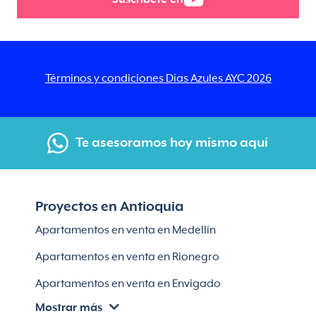
Términos y condiciones Días Azules AYC 2026
Te asesoramos hoy mismo aquí
Proyectos en Antioquia
Apartamentos en venta en Medellín
Apartamentos en venta en Rionegro
Apartamentos en venta en Envigado
Mostrar más
Apartamentos en venta en Itagüí