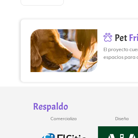
Pet
Fr
El proyecto cue
espacios para d
Respaldo
ercializa
Diseña
Fiducia