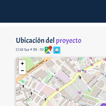
Ubicación del
proyecto
Cl 61 Sur # 39 - 70
+
−