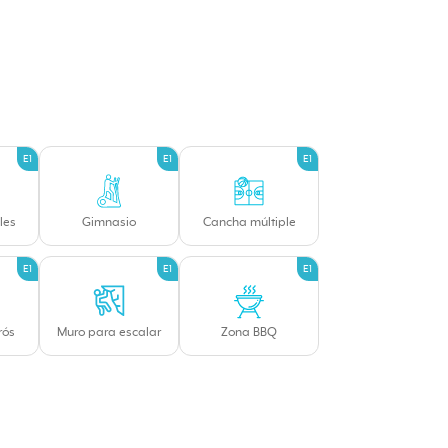
E1
E1
E1
les
Gimnasio
Cancha múltiple
E1
E1
E1
rós
Muro para escalar
Zona BBQ