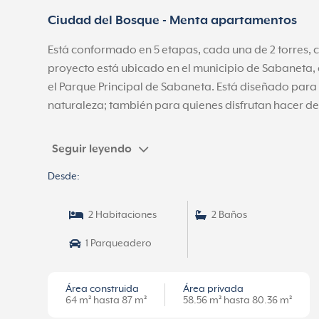
Ciudad del Bosque -
Menta apartamentos
E
stá conformado en 5 etapas, cada una de 2 torres, 
proyecto está ubicado en el municipio de Sabaneta, 
el Parque Principal de Sabaneta. Está diseñado para a
naturaleza; también para quienes disfrutan hacer dep
Menta cuenta con dos torres de apartamentos con di
Seguir leyendo
tiempo de entrega. Disfruta de más de 14.000 m² de
para el bienestar.
Desde:
2 Habitaciones
2 Baños
1 Parqueadero
Área construida
Área privada
64 m² hasta 87 m²
58.56 m² hasta 80.36 m²