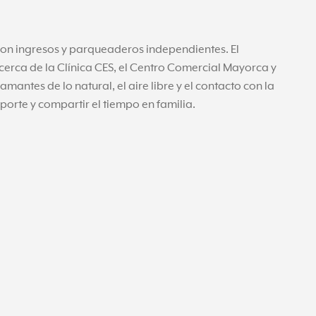
con ingresos y parqueaderos independientes. El
cerca de la Clínica CES, el Centro Comercial Mayorca y
mantes de lo natural, el aire libre y el contacto con la
orte y compartir el tiempo en familia.
ferentes opciones según tus necesidades de espacio y
 áreas naturales y más de 20 zonas comunes diseñadas