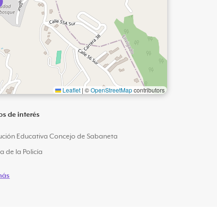
Leaflet
|
©
OpenStreetMap
contributors
os de interés
tución Educativa Concejo de Sabaneta
ca de la Policía
más