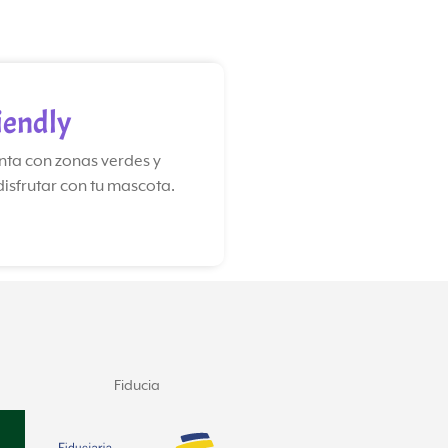
iendly
nta con zonas verdes y
isfrutar con tu mascota.
Gerencia
Construye