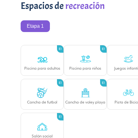
Espacios de
recreación
Etapa 1
E1
E1
Piscina para adultos
Piscina para niños
Juegos infanti
E1
E1
Cancha de futbol
Cancha de voley playa
Pista de Bicic
E1
Salón social