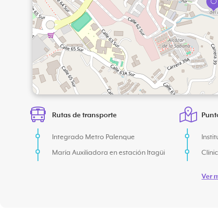
Rutas de transporte
Punt
Integrado Metro Palenque
Insti
María Auxiliadora en estación Itagüi
Clíni
Ver 