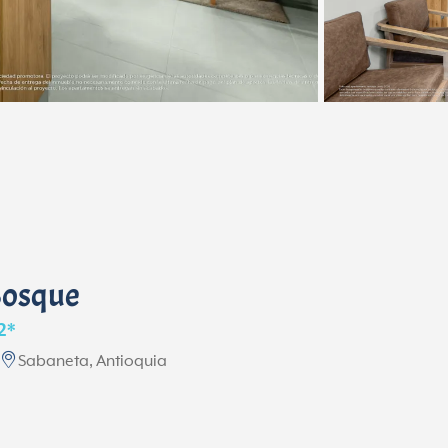
Bosque
2*
s
Sabaneta, Antioquia