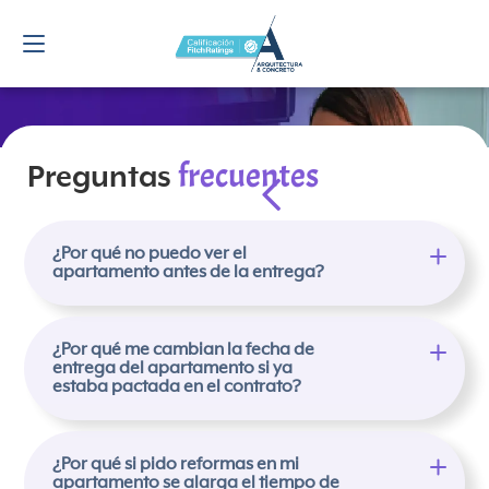
Navigated to Preguntasfrecuentes
frecuentes
Preguntas
¿Por qué no puedo ver el
apartamento antes de la entrega?
Queremos compartirte el por qué se presenta
esta restricción.
¿Por qué me cambian la fecha de
entrega del apartamento si ya
El ingreso a una obra sin que el inmueble se
estaba pactada en el contrato?
encuentre escriturado no es permitido por
Seguridad de nuestros usuarios y clientes.
En el evento en el que los clientes se hayan
Es nuestra responsabilidad evitar cualquier
vinculado al proyecto por medio de promesa
¿Por qué si pido reformas en mi
apartamento se alarga el tiempo de