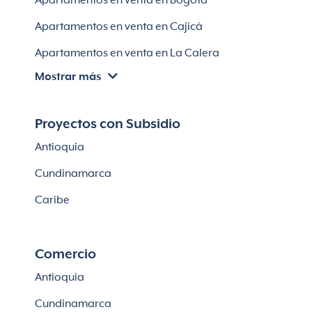
Apartamentos en venta en Bogotá
Casas en Soledad
Apartamentos en venta en Cajicá
Apartamentos en venta en La Calera
Mostrar más
Apartamentos en venta en Chía
Apartaestudios en venta en Bogotá
Proyectos con Subsidio
Casas en Cajicá
Antioquia
Lotes en Cajicá
Cundinamarca
Lotes en La Calera
Caribe
Comercio
Antioquia
Cundinamarca