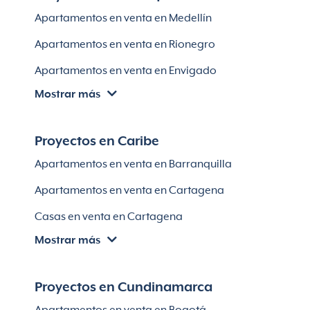
Apartamentos en venta en Medellín
Apartamentos en venta en Rionegro
Apartamentos en venta en Envigado
Mostrar más
Apartamentos en venta en Itagüí
Apartamentos en venta en El Retiro
Proyectos en Caribe
Apartamentos en venta en Bello
Apartamentos en venta en Barranquilla
Apartamentos en venta en Sabaneta
Apartamentos en venta en Cartagena
Lotes en Rionegro
Casas en venta en Cartagena
Lotes en El Retiro
Mostrar más
Villas en Cartagena
Módulos habitaciones
Apartamentos en venta en Santa Marta
Proyectos en Cundinamarca
Apartamentos en venta en Soledad