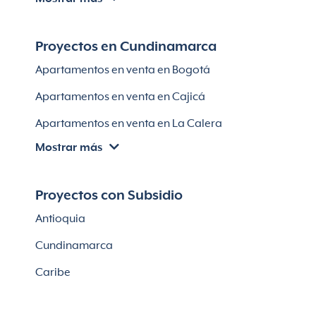
Villas en Cartagena
Módulos habitaciones
Apartamentos en venta en Santa Marta
Proyectos en Cundinamarca
Apartamentos en venta en Soledad
Apartamentos en venta en Bogotá
Casas en Soledad
Apartamentos en venta en Cajicá
Apartamentos en venta en La Calera
Mostrar más
Apartamentos en venta en Chía
Apartaestudios en venta en Bogotá
Proyectos con Subsidio
Casas en Cajicá
Antioquia
Lotes en Cajicá
Cundinamarca
Lotes en La Calera
Caribe