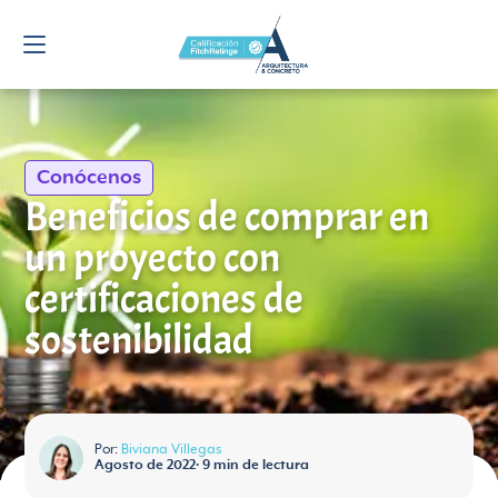
Conócenos
Beneficios de comprar en
un proyecto con
certificaciones de
sostenibilidad
Por:
Biviana Villegas
Agosto de 2022
•
9
min de lectura