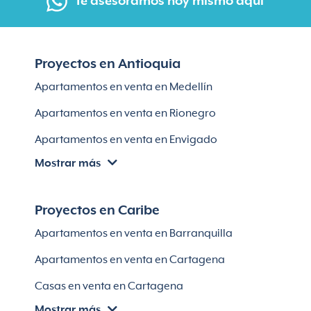
Te asesoramos hoy mismo aquí
Proyectos en Antioquia
Apartamentos en venta en Medellín
Apartamentos en venta en Rionegro
Apartamentos en venta en Envigado
Mostrar más
Apartamentos en venta en Itagüí
Apartamentos en venta en El Retiro
Proyectos en Caribe
Apartamentos en venta en Bello
Apartamentos en venta en Barranquilla
Apartamentos en venta en Sabaneta
Apartamentos en venta en Cartagena
Lotes en Rionegro
Casas en venta en Cartagena
Lotes en El Retiro
Mostrar más