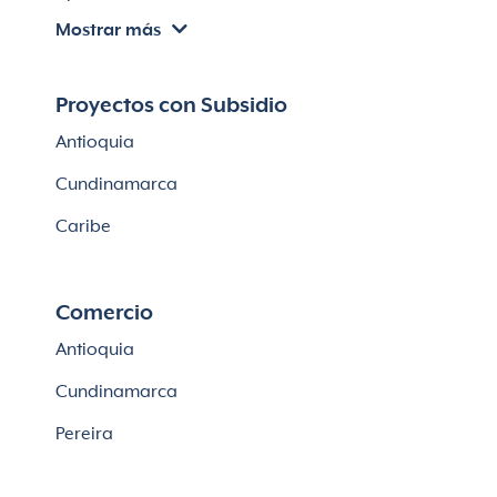
Mostrar más
Apartamentos en venta en Chía
Apartaestudios en venta en Bogotá
Proyectos con Subsidio
Casas en Cajicá
Antioquia
Lotes en Cajicá
Cundinamarca
Lotes en La Calera
Caribe
Comercio
Antioquia
Cundinamarca
Pereira