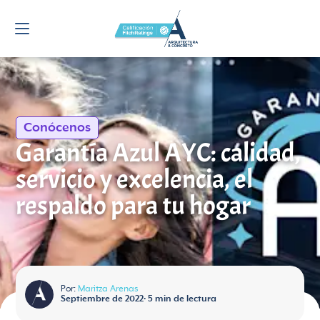
Conócenos
Garantía Azul AYC: calidad,
servicio y excelencia, el
respaldo para tu hogar
Por:
Maritza Arenas
Septiembre de 2022
•
5
min de lectura