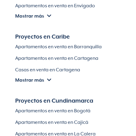
Apartamentos en venta en Envigado
Mostrar más
Apartamentos en venta en Itagüí
Apartamentos en venta en El Retiro
Proyectos en Caribe
Apartamentos en venta en Bello
Apartamentos en venta en Barranquilla
Apartamentos en venta en Sabaneta
Apartamentos en venta en Cartagena
Lotes en Rionegro
Casas en venta en Cartagena
Lotes en El Retiro
Mostrar más
Villas en Cartagena
Módulos habitaciones
Apartamentos en venta en Santa Marta
Proyectos en Cundinamarca
Apartamentos en venta en Soledad
Apartamentos en venta en Bogotá
Casas en Soledad
Apartamentos en venta en Cajicá
Apartamentos en venta en La Calera