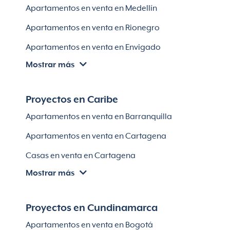
Apartamentos en venta en Medellín
Apartamentos en venta en Rionegro
Apartamentos en venta en Envigado
Mostrar más
Apartamentos en venta en Itagüí
Apartamentos en venta en El Retiro
Proyectos en Caribe
Apartamentos en venta en Bello
Apartamentos en venta en Barranquilla
Apartamentos en venta en Sabaneta
Apartamentos en venta en Cartagena
Lotes en Rionegro
Casas en venta en Cartagena
Lotes en El Retiro
Mostrar más
Villas en Cartagena
Módulos habitaciones
Apartamentos en venta en Santa Marta
Proyectos en Cundinamarca
Apartamentos en venta en Soledad
Apartamentos en venta en Bogotá