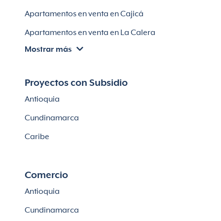
Casas en Soledad
Apartamentos en venta en Cajicá
Apartamentos en venta en La Calera
Mostrar más
Apartamentos en venta en Chía
Apartaestudios en venta en Bogotá
Proyectos con Subsidio
Casas en Cajicá
Antioquia
Lotes en Cajicá
Cundinamarca
Lotes en La Calera
Caribe
Comercio
Antioquia
Cundinamarca