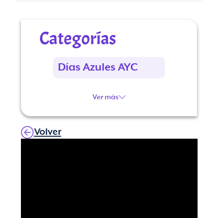
Categorías
Días Azules AYC
Ver más
Volver