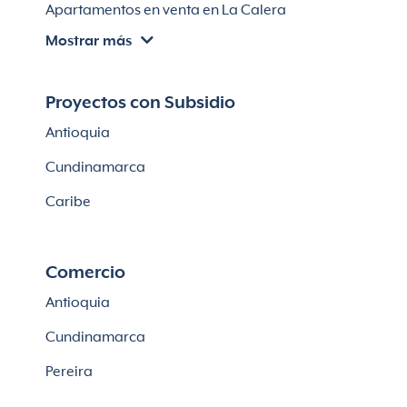
Apartamentos en venta en La Calera
Mostrar más
Apartamentos en venta en Chía
Apartaestudios en venta en Bogotá
Proyectos con Subsidio
Casas en Cajicá
Antioquia
Lotes en Cajicá
Cundinamarca
Lotes en La Calera
Caribe
Comercio
Antioquia
Cundinamarca
Pereira