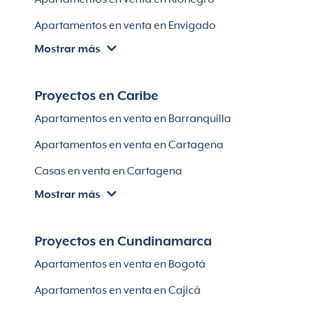
Apartamentos en venta en Envigado
Mostrar más
Apartamentos en venta en Itagüí
Apartamentos en venta en El Retiro
Proyectos en Caribe
Apartamentos en venta en Bello
Apartamentos en venta en Barranquilla
Apartamentos en venta en Sabaneta
Apartamentos en venta en Cartagena
Lotes en Rionegro
Casas en venta en Cartagena
Lotes en El Retiro
Mostrar más
Villas en Cartagena
Módulos habitaciones
Apartamentos en venta en Santa Marta
Proyectos en Cundinamarca
Apartamentos en venta en Soledad
Apartamentos en venta en Bogotá
Casas en Soledad
Apartamentos en venta en Cajicá