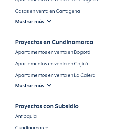
Lotes en Rionegro
Casas en venta en Cartagena
Lotes en El Retiro
Mostrar más
Villas en Cartagena
Módulos habitaciones
Apartamentos en venta en Santa Marta
Proyectos en Cundinamarca
Apartamentos en venta en Soledad
Apartamentos en venta en Bogotá
Casas en Soledad
Apartamentos en venta en Cajicá
Apartamentos en venta en La Calera
Mostrar más
Apartamentos en venta en Chía
Apartaestudios en venta en Bogotá
Proyectos con Subsidio
Casas en Cajicá
Antioquia
Lotes en Cajicá
Cundinamarca
Lotes en La Calera