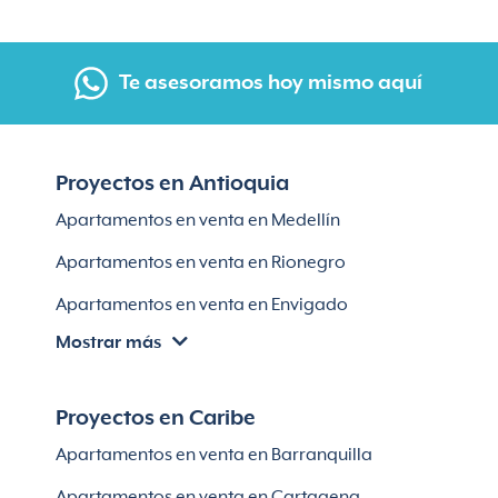
Te asesoramos hoy mismo aquí
Proyectos en Antioquia
Apartamentos en venta en Medellín
Apartamentos en venta en Rionegro
Apartamentos en venta en Envigado
Mostrar más
Apartamentos en venta en Itagüí
Apartamentos en venta en El Retiro
Proyectos en Caribe
Apartamentos en venta en Bello
Apartamentos en venta en Barranquilla
Apartamentos en venta en Sabaneta
Apartamentos en venta en Cartagena