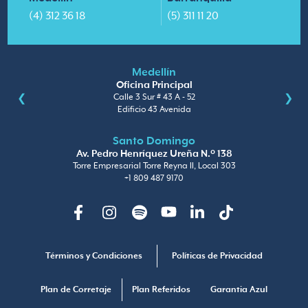
(4) 312 36 18
(5) 311 11 20
Medellín
Oficina Principal
Calle 3 Sur # 43 A - 52
Edificio 43 Avenida
Santo Domingo
Av. Pedro Henríquez Ureña N.º 138
Torre Empresarial Torre Reyna II, Local 303
+1 809 487 9170
Facebook
Instagram
Spotify
Youtube
Linkedin
TikTok
Términos y Condiciones
Políticas de Privacidad
Plan de Corretaje
Plan Referidos
Garantia Azul