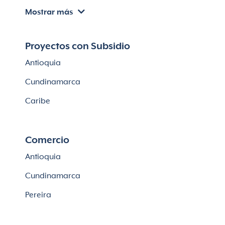
Mostrar más
Apartamentos en venta en Chía
Apartaestudios en venta en Bogotá
Proyectos con Subsidio
Casas en Cajicá
Antioquia
Lotes en Cajicá
Cundinamarca
Lotes en La Calera
Caribe
Comercio
Antioquia
Cundinamarca
Pereira