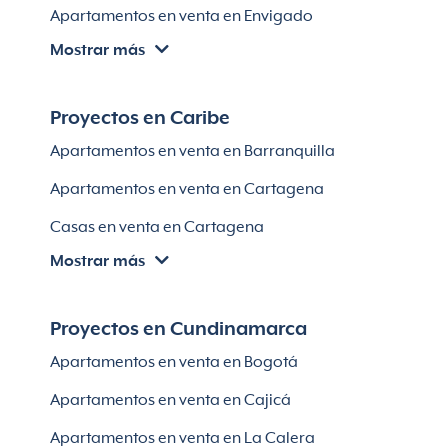
Apartamentos en venta en Envigado
Mostrar más
Apartamentos en venta en Itagüí
Apartamentos en venta en El Retiro
Proyectos en Caribe
Apartamentos en venta en Bello
Apartamentos en venta en Barranquilla
Apartamentos en venta en Sabaneta
Apartamentos en venta en Cartagena
Lotes en Rionegro
Casas en venta en Cartagena
Lotes en El Retiro
Mostrar más
Villas en Cartagena
Módulos habitaciones
Apartamentos en venta en Santa Marta
Proyectos en Cundinamarca
Apartamentos en venta en Soledad
Apartamentos en venta en Bogotá
Casas en Soledad
Apartamentos en venta en Cajicá
Apartamentos en venta en La Calera