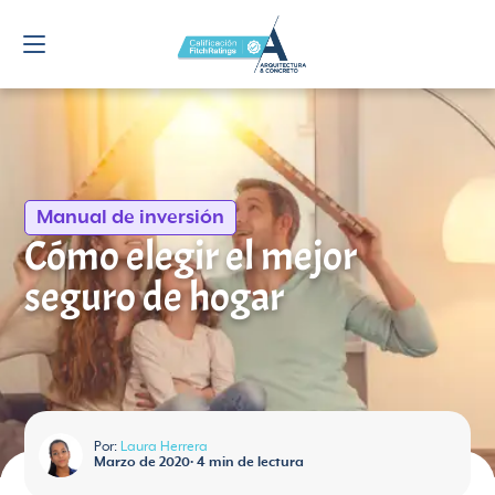
Manual de inversión
Cómo elegir el mejor
seguro de hogar
Por:
Laura Herrera
Marzo de 2020
•
4
min de lectura