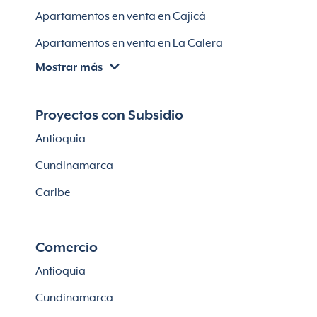
Casas en Soledad
Apartamentos en venta en Cajicá
Apartamentos en venta en La Calera
Mostrar más
Apartamentos en venta en Chía
Apartaestudios en venta en Bogotá
Proyectos con Subsidio
Casas en Cajicá
Antioquia
Lotes en Cajicá
Cundinamarca
Lotes en La Calera
Caribe
Comercio
Antioquia
Cundinamarca