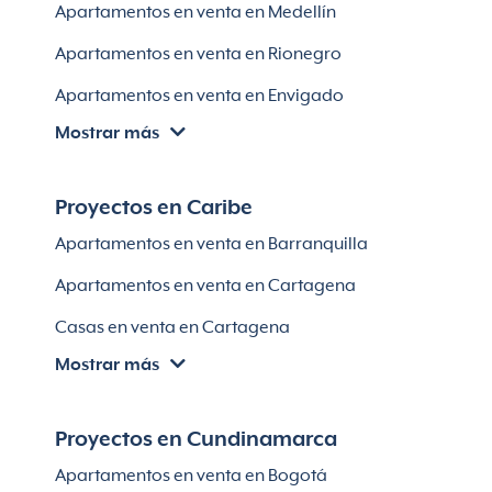
Apartamentos en venta en Medellín
Apartamentos en venta en Rionegro
Apartamentos en venta en Envigado
Mostrar más
Apartamentos en venta en Itagüí
Apartamentos en venta en El Retiro
Proyectos en Caribe
Apartamentos en venta en Bello
Apartamentos en venta en Barranquilla
Apartamentos en venta en Sabaneta
Apartamentos en venta en Cartagena
Lotes en Rionegro
Casas en venta en Cartagena
Lotes en El Retiro
Mostrar más
Villas en Cartagena
Módulos habitaciones
Apartamentos en venta en Santa Marta
Proyectos en Cundinamarca
Apartamentos en venta en Soledad
Apartamentos en venta en Bogotá