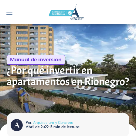
Manual de inversión
¿Por qué invertir en
apartamentos en Rionegro?
Por:
Arquitectura y Concreto
Abril de 2022
•
5
min de lectura