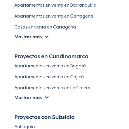
Apartamentos en venta en Barranquilla
Apartamentos en venta en Sabaneta
Apartamentos en venta en Cartagena
Lotes en Rionegro
Casas en venta en Cartagena
Lotes en El Retiro
Mostrar más
Villas en Cartagena
Módulos habitaciones
Apartamentos en venta en Santa Marta
Proyectos en Cundinamarca
Apartamentos en venta en Soledad
Apartamentos en venta en Bogotá
Casas en Soledad
Apartamentos en venta en Cajicá
Apartamentos en venta en La Calera
Mostrar más
Apartamentos en venta en Chía
Apartaestudios en venta en Bogotá
Proyectos con Subsidio
Casas en Cajicá
Antioquia