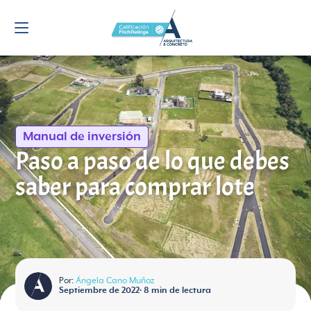
Manual de inversión
Paso a paso de lo que debes
saber para comprar lote
Por:
Ángela Cano Muñoz
Septiembre de 2022
•
8
min de lectura