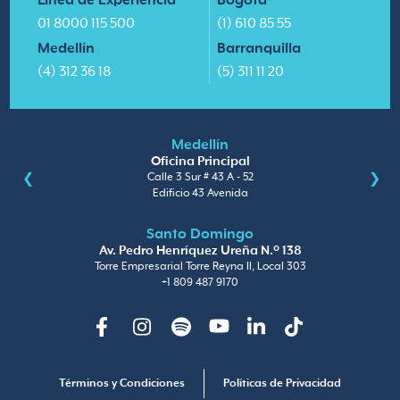
Línea de Experiencia
Bogotá
01 8000 115 500
(1) 610 85 55
Medellín
Barranquilla
(4) 312 36 18
(5) 311 11 20
Medellín
Oficina Principal
Calle 3 Sur # 43 A - 52
Edificio 43 Avenida
Santo Domingo
Av. Pedro Henríquez Ureña N.º 138
Torre Empresarial Torre Reyna II, Local 303
+1 809 487 9170
Facebook
Instagram
Spotify
Youtube
Linkedin
TikTok
Términos y Condiciones
Políticas de Privacidad