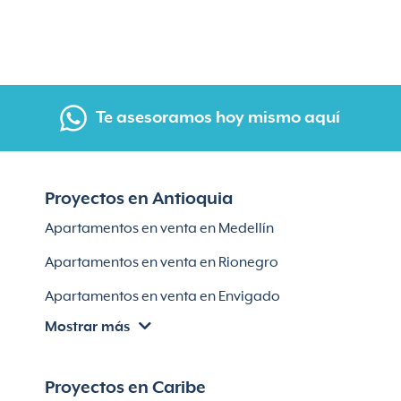
Te asesoramos hoy mismo aquí
Proyectos en Antioquia
Apartamentos en venta en Medellín
Apartamentos en venta en Rionegro
Apartamentos en venta en Envigado
Mostrar más
Apartamentos en venta en Itagüí
Apartamentos en venta en El Retiro
Proyectos en Caribe
Apartamentos en venta en Bello