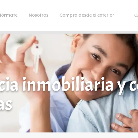
nfórmate
Nosotros
Compra desde el exterior
C
cia inmobiliaria y 
as