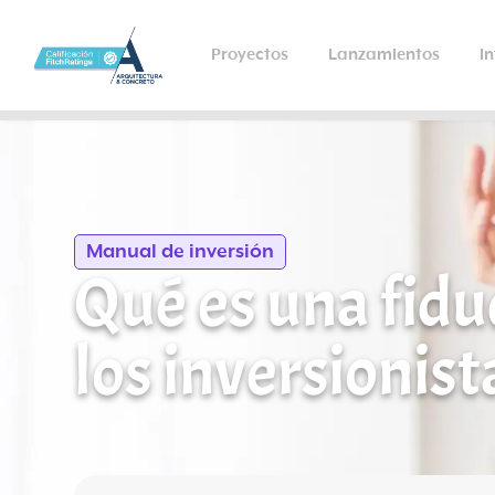
Proyectos
Lanzamientos
I
Manual de inversión
Qué es una fidu
los inversionist