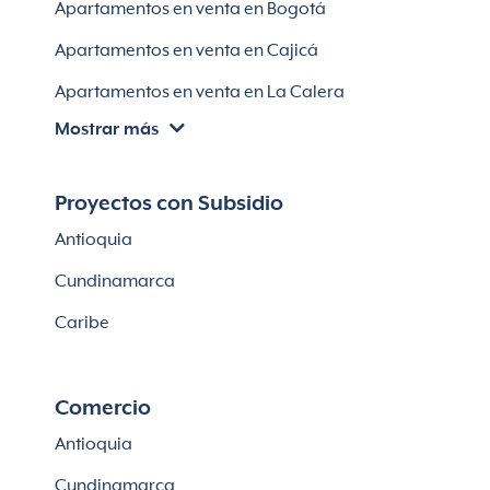
Apartamentos en venta en Bogotá
Casas en Soledad
Apartamentos en venta en Cajicá
Apartamentos en venta en La Calera
Mostrar más
Apartamentos en venta en Chía
Apartaestudios en venta en Bogotá
Proyectos con Subsidio
Casas en Cajicá
Antioquia
Lotes en Cajicá
Cundinamarca
Lotes en La Calera
Caribe
Comercio
Antioquia
Cundinamarca