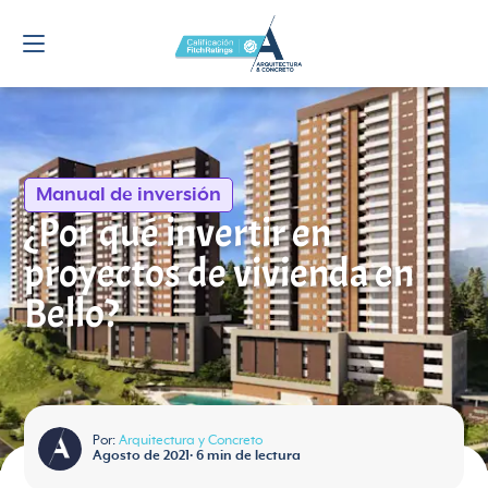
Manual de inversión
¿Por qué invertir en
proyectos de vivienda en
Bello?
Por:
Arquitectura y Concreto
Agosto de 2021
•
6
min de lectura