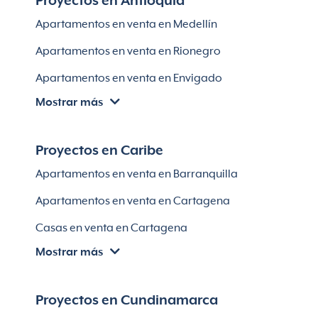
Proyectos en Antioquia
Apartamentos en venta en Medellín
Apartamentos en venta en Rionegro
Apartamentos en venta en Envigado
Mostrar más
Apartamentos en venta en Itagüí
Apartamentos en venta en El Retiro
Proyectos en Caribe
Apartamentos en venta en Bello
Apartamentos en venta en Barranquilla
Apartamentos en venta en Sabaneta
Apartamentos en venta en Cartagena
Lotes en Rionegro
Casas en venta en Cartagena
Lotes en El Retiro
Mostrar más
Villas en Cartagena
Módulos habitaciones
Apartamentos en venta en Santa Marta
Proyectos en Cundinamarca
Apartamentos en venta en Soledad