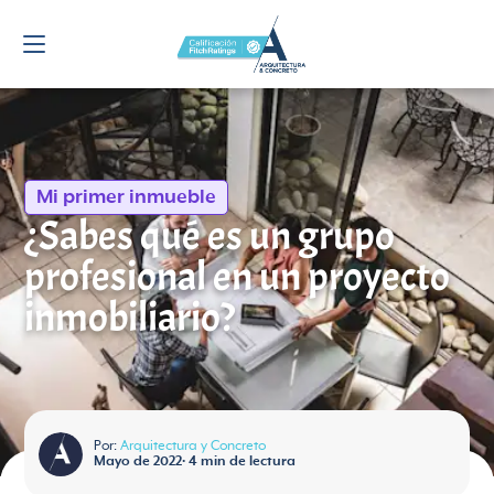
Mi primer inmueble
¿Sabes qué es un grupo
profesional en un proyecto
inmobiliario?
Por:
Arquitectura y Concreto
Mayo de 2022
•
4
min de lectura