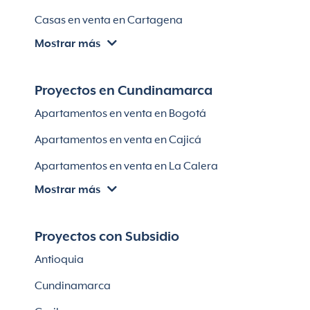
Lotes en Rionegro
Casas en venta en Cartagena
Lotes en El Retiro
Mostrar más
Villas en Cartagena
Módulos habitaciones
Apartamentos en venta en Santa Marta
Proyectos en Cundinamarca
Apartamentos en venta en Soledad
Apartamentos en venta en Bogotá
Casas en Soledad
Apartamentos en venta en Cajicá
Apartamentos en venta en La Calera
Mostrar más
Apartamentos en venta en Chía
Apartaestudios en venta en Bogotá
Proyectos con Subsidio
Casas en Cajicá
Antioquia
Lotes en Cajicá
Cundinamarca
Lotes en La Calera