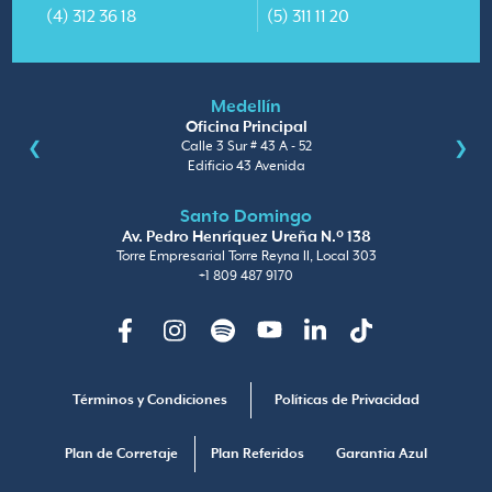
(4) 312 36 18
(5) 311 11 20
Medellín
Oficina Principal
Calle 3 Sur # 43 A - 52
Edificio 43 Avenida
Santo Domingo
Av. Pedro Henríquez Ureña N.º 138
Torre Empresarial Torre Reyna II, Local 303
+1 809 487 9170
Facebook
Instagram
Spotify
Youtube
Linkedin
TikTok
Términos y Condiciones
Políticas de Privacidad
Plan de Corretaje
Plan Referidos
Garantia Azul