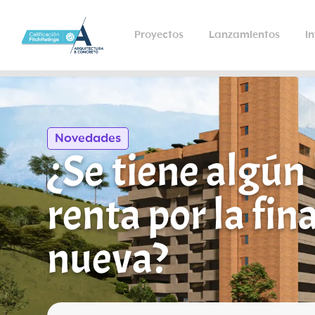
Proyectos
Lanzamientos
I
Novedades
¿Se tiene algún 
renta por la fi
nueva?