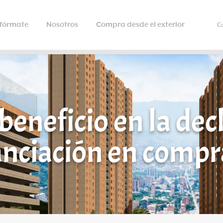
nfórmate
Nosotros
Compra desde el exterior
C
beneficio en la dec
nanciación en compr