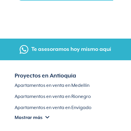
Te asesoramos hoy mismo aquí
Proyectos en Antioquia
Apartamentos en venta en Medellín
Apartamentos en venta en Rionegro
Apartamentos en venta en Envigado
Mostrar más
Apartamentos en venta en Itagüí
Apartamentos en venta en El Retiro