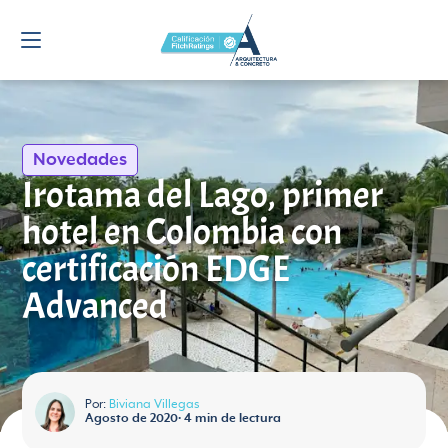
Novedades
Irotama del Lago, primer
hotel en Colombia con
certificación EDGE
Advanced
Por:
Biviana Villegas
Agosto de 2020
•
4
min de lectura