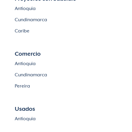
Casas en Cajicá
Antioquia
Lotes en Cajicá
Cundinamarca
Lotes en La Calera
Caribe
Comercio
Antioquia
Cundinamarca
Pereira
Usados
Antioquia