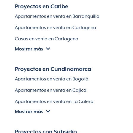
Proyectos en Caribe
Apartamentos en venta en Bello
Apartamentos en venta en Barranquilla
Apartamentos en venta en Sabaneta
Apartamentos en venta en Cartagena
Lotes en Rionegro
Casas en venta en Cartagena
Lotes en El Retiro
Mostrar más
Villas en Cartagena
Módulos habitaciones
Apartamentos en venta en Santa Marta
Proyectos en Cundinamarca
Apartamentos en venta en Soledad
Apartamentos en venta en Bogotá
Casas en Soledad
Apartamentos en venta en Cajicá
Apartamentos en venta en La Calera
Mostrar más
Apartamentos en venta en Chía
Apartaestudios en venta en Bogotá
Proyectos con Subsidio