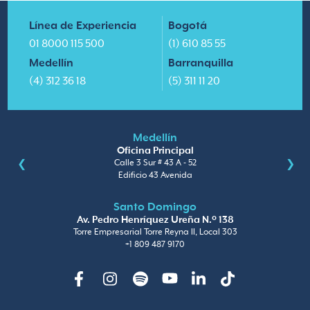
Línea de Experiencia
Bogotá
01 8000 115 500
(1) 610 85 55
Medellín
Barranquilla
(4) 312 36 18
(5) 311 11 20
Medellín
Oficina Principal
Calle 3 Sur # 43 A - 52
Edificio 43 Avenida
Santo Domingo
Av. Pedro Henríquez Ureña N.º 138
Torre Empresarial Torre Reyna II, Local 303
+1 809 487 9170
Facebook
Instagram
Spotify
Youtube
Linkedin
TikTok