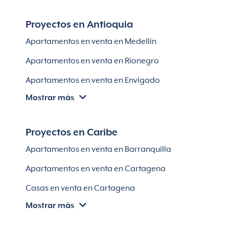
Proyectos en Antioquia
Apartamentos en venta en Medellín
Apartamentos en venta en Rionegro
Apartamentos en venta en Envigado
Mostrar más
Apartamentos en venta en Itagüí
Apartamentos en venta en El Retiro
Proyectos en Caribe
Apartamentos en venta en Bello
Apartamentos en venta en Barranquilla
Apartamentos en venta en Sabaneta
Apartamentos en venta en Cartagena
Lotes en Rionegro
Casas en venta en Cartagena
Lotes en El Retiro
Mostrar más
Villas en Cartagena
Módulos habitaciones
Apartamentos en venta en Santa Marta