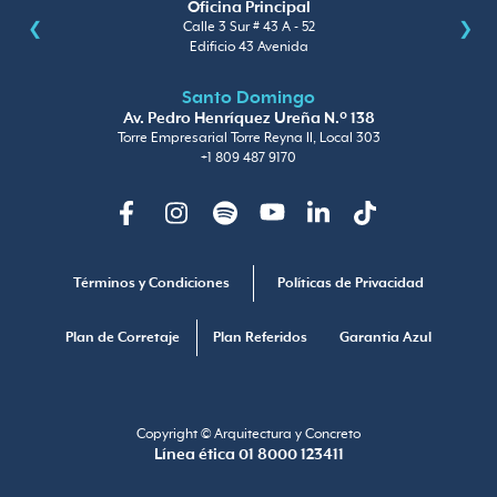
Oficina Principal
Calle 3 Sur # 43 A - 52
Edificio 43 Avenida
Santo Domingo
Av. Pedro Henríquez Ureña N.º 138
Torre Empresarial Torre Reyna II, Local 303
+1 809 487 9170
Facebook
Instagram
Spotify
Youtube
Linkedin
TikTok
Términos y Condiciones
Políticas de Privacidad
Plan de Corretaje
Plan Referidos
Garantia Azul
Copyright © Arquitectura y Concreto
Línea ética 01 8000 123411