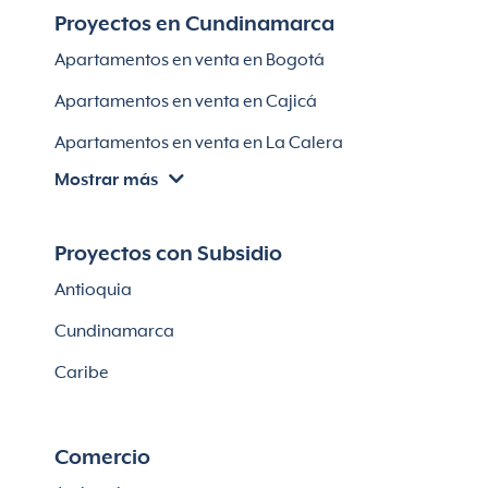
Proyectos en Cundinamarca
Apartamentos en venta en Soledad
Apartamentos en venta en Bogotá
Casas en Soledad
Apartamentos en venta en Cajicá
Apartamentos en venta en La Calera
Mostrar más
Apartamentos en venta en Chía
Apartaestudios en venta en Bogotá
Proyectos con Subsidio
Casas en Cajicá
Antioquia
Lotes en Cajicá
Cundinamarca
Lotes en La Calera
Caribe
Comercio