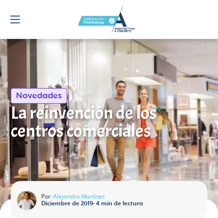
Novedades
La reinvención de los
centros comerciales
Por:
Alejandro Martínez
Diciembre de 2019
•
4
min de lectura