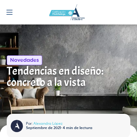
Novedades
Tendencias en diseño:
concreto a la vista
Por:
Alexandra López
Septiembre de 2021
•
4
min de lectura