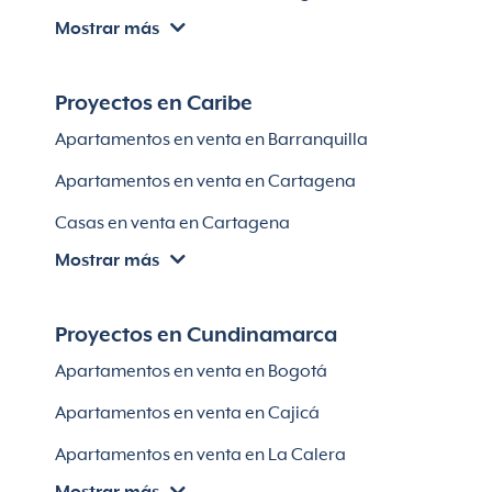
Mostrar más
Apartamentos en venta en Itagüí
Apartamentos en venta en El Retiro
Proyectos en Caribe
Apartamentos en venta en Bello
Apartamentos en venta en Barranquilla
Apartamentos en venta en Sabaneta
Apartamentos en venta en Cartagena
Lotes en Rionegro
Casas en venta en Cartagena
Lotes en El Retiro
Mostrar más
Villas en Cartagena
Módulos habitaciones
Apartamentos en venta en Santa Marta
Proyectos en Cundinamarca
Apartamentos en venta en Soledad
Apartamentos en venta en Bogotá
Casas en Soledad
Apartamentos en venta en Cajicá
Apartamentos en venta en La Calera