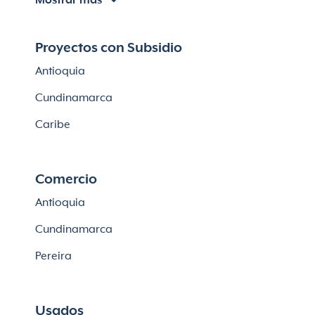
Mostrar más
Apartamentos en venta en Chía
Apartaestudios en venta en Bogotá
Proyectos con Subsidio
Casas en Cajicá
Antioquia
Lotes en Cajicá
Cundinamarca
Lotes en La Calera
Caribe
Comercio
Antioquia
Cundinamarca
Pereira
Usados