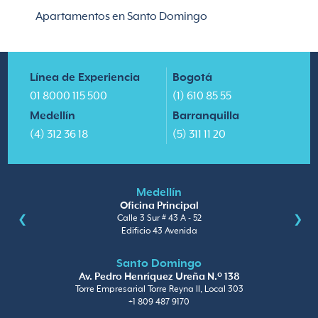
Apartamentos en Santo Domingo
Línea de Experiencia
Bogotá
01 8000 115 500
(1) 610 85 55
Medellín
Barranquilla
(4) 312 36 18
(5) 311 11 20
Medellín
Oficina Principal
Calle 3 Sur # 43 A - 52
Edificio 43 Avenida
Santo Domingo
Av. Pedro Henríquez Ureña N.º 138
Torre Empresarial Torre Reyna II, Local 303
+1 809 487 9170