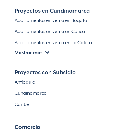
Apartamentos en venta en Santa Marta
Proyectos en Cundinamarca
Apartamentos en venta en Soledad
Apartamentos en venta en Bogotá
Casas en Soledad
Apartamentos en venta en Cajicá
Apartamentos en venta en La Calera
Mostrar más
Apartamentos en venta en Chía
Apartaestudios en venta en Bogotá
Proyectos con Subsidio
Casas en Cajicá
Antioquia
Lotes en Cajicá
Cundinamarca
Lotes en La Calera
Caribe
Comercio