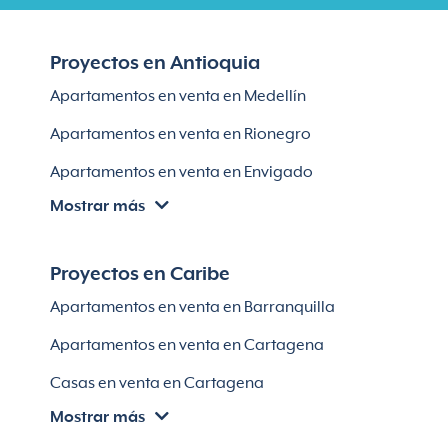
Proyectos en Antioquia
Apartamentos en venta en Medellín
Apartamentos en venta en Rionegro
Apartamentos en venta en Envigado
Mostrar más
Apartamentos en venta en Itagüí
Apartamentos en venta en El Retiro
Proyectos en Caribe
Apartamentos en venta en Bello
Apartamentos en venta en Barranquilla
Apartamentos en venta en Sabaneta
Apartamentos en venta en Cartagena
Lotes en Rionegro
Casas en venta en Cartagena
Lotes en El Retiro
Mostrar más
Villas en Cartagena
Módulos habitaciones