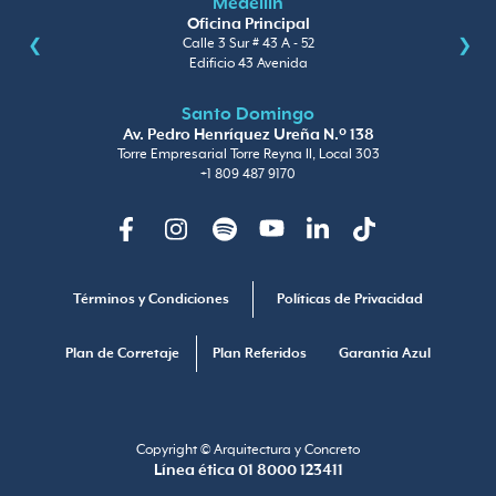
Medellín
Oficina Principal
Calle 3 Sur # 43 A - 52
Edificio 43 Avenida
Santo Domingo
Av. Pedro Henríquez Ureña N.º 138
Torre Empresarial Torre Reyna II, Local 303
+1 809 487 9170
Facebook
Instagram
Spotify
Youtube
Linkedin
TikTok
Términos y Condiciones
Políticas de Privacidad
Plan de Corretaje
Plan Referidos
Garantia Azul
Copyright © Arquitectura y Concreto
Línea ética 01 8000 123411