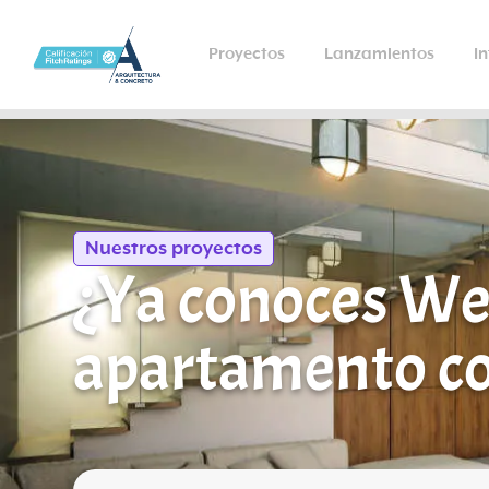
Proyectos
Lanzamientos
I
Nuestros proyectos
¿Ya conoces We
apartamento co