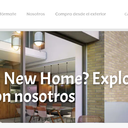
nfórmate
Nosotros
Compra desde el exterior
C
 New Home? Explo
n nosotros