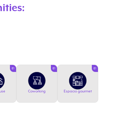
ities:
E1
E1
E1
use
Coworking
Espacio gourmet