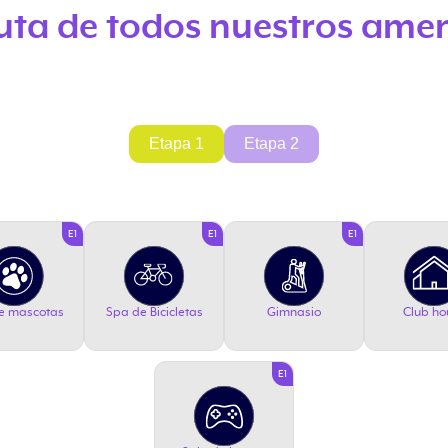
uta de todos nuestros amen
Etapa 1
Etapa 2
E1
E1
E1
e mascotas
Spa de Bicicletas
Gimnasio
Club ho
E1