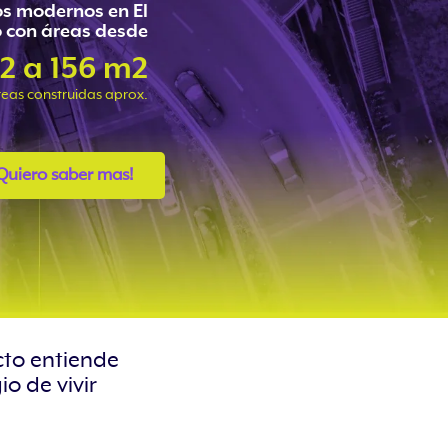
s modernos en El
 con áreas desde
2 a 156 m2
reas construidas aprox.
Quiero saber mas!
cto entiende
o de vivir