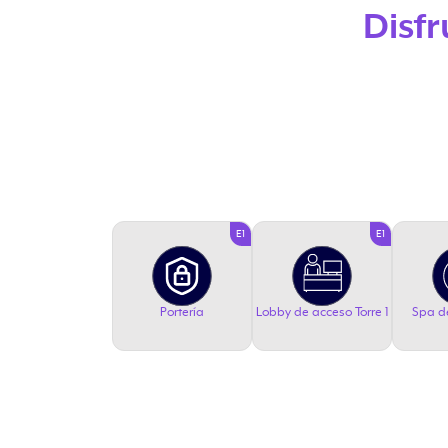
Disfr
E1
E1
Portería
Lobby de acceso Torre 1
Spa d