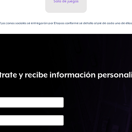
Sala de juegos
*Las zonas sociales se entregarán por Etapas conforme se detalla al pie de cada una de ellas
trate y recibe información personal