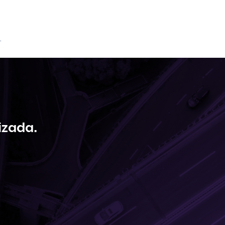
.
izada.