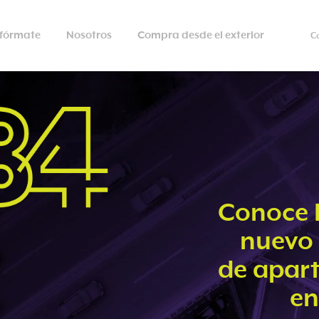
nfórmate
Nosotros
Compra desde el exterior
C
Conoce 
nuevo 
de apar
en