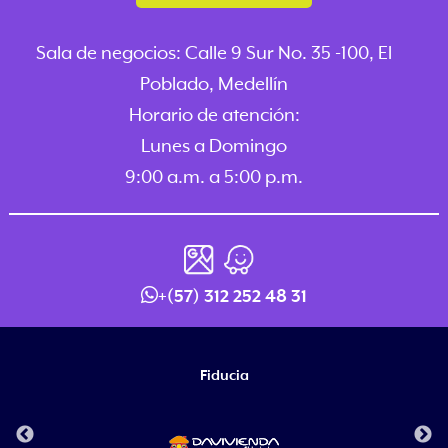
Sala de negocios: Calle 9 Sur No. 35 -100, El
Poblado, Medellín
Horario de atención:
Lunes a Domingo
9:00 a.m. a 5:00 p.m.
+(57) 312 252 48 31
Fiducia