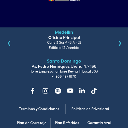
Medellín
Oficina Principal
Calle 3 Sur # 43 A - 52
Edificio 43 Avenida
Santo Domingo
Av. Pedro Henríquez Ureña N.º 138
Torre Empresarial Torre Reyna II, Local 303
+1 809 487 9170
Facebook
Instagram
Spotify
Youtube
Linkedin
TikTok
Términos y Condiciones
Políticas de Privacidad
Plan de Corretaje
Plan Referidos
Garantia Azul