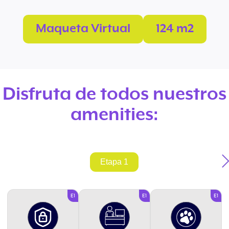
Maqueta Virtual
124 m2
Disfruta de todos nuestros
amenities:
Etapa 1
E1
E1
E1