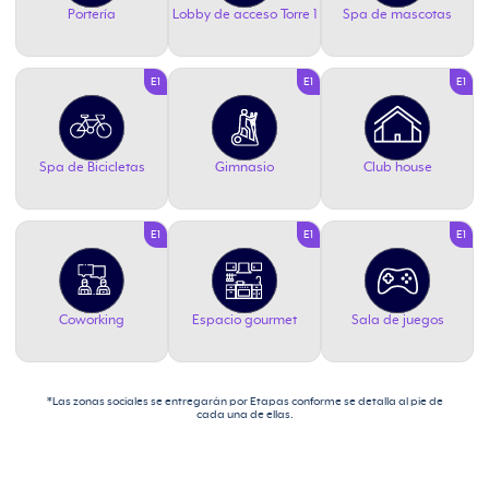
Portería
Lobby de acceso Torre 1
Spa de mascotas
E1
E1
E1
Spa de Bicicletas
Gimnasio
Club house
E1
E1
E1
Coworking
Espacio gourmet
Sala de juegos
*Las zonas sociales se entregarán por Etapas conforme se detalla al pie de
cada una de ellas.