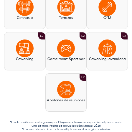
Gimnasio
Terrazas
GYM
E2
E2
E2
Coworking
Game room: Sport bar
Coworking lavanderia
E2
4 Salones de reuniones
*Los Amenities se entregarán por Etapas conforme se especiﬁca al pie de cada
una de ellas.Fecha de actualización: Marzo, 2026
*Las medidas de la cancha múltiple no son las reglamentarias