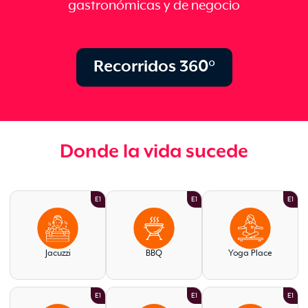
gastronómicas y de negocio
Recorridos 360°
Donde la vida sucede
E1
E1
E1
Jacuzzi
BBQ
Yoga Place
E1
E1
E1