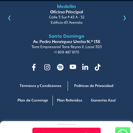
Medellín
Oficina Principal
Calle 3 Sur # 43 A - 52
Edificio 43 Avenida
Santo Domingo
Av. Pedro Henríquez Ureña N.º 138
Torre Empresarial Torre Reyna II, Local 303
+1 809 487 9170
Facebook
Instagram
Spotify
Youtube
Linkedin
TikTok
Términos y Condiciones
Políticas de Privacidad
Plan de Corretaje
Plan Referidos
Garantia Azul
Copyright © Arquitectura y Concreto
Línea ética 01 8000 123411