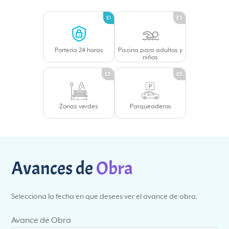
E1
E3
Portería 24 horas
Piscina para adultos y
niños
E5
E5
Zonas verdes
Parqueaderos
Avances de
Obra
Selecciona la fecha en que desees ver el avance de obra.
Avance de Obra