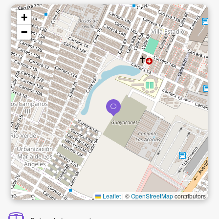
+
−
Leaflet
|
©
OpenStreetMap
contributors