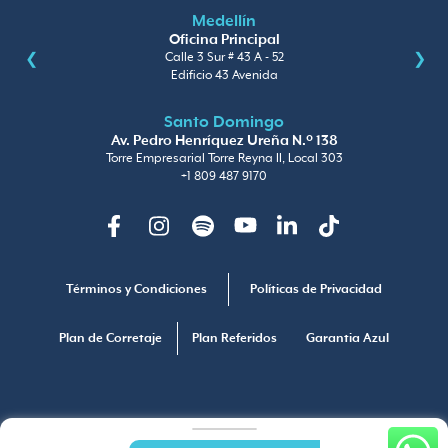
Medellín
Oficina Principal
Calle 3 Sur # 43 A - 52
Edificio 43 Avenida
Santo Domingo
Av. Pedro Henríquez Ureña N.º 138
Torre Empresarial Torre Reyna II, Local 303
+1 809 487 9170
Facebook
Instagram
Spotify
Youtube
Linkedin
TikTok
Términos y Condiciones
Políticas de Privacidad
Plan de Corretaje
Plan Referidos
Garantia Azul
Copyright © Arquitectura y Concreto
Línea ética 01 8000 123411