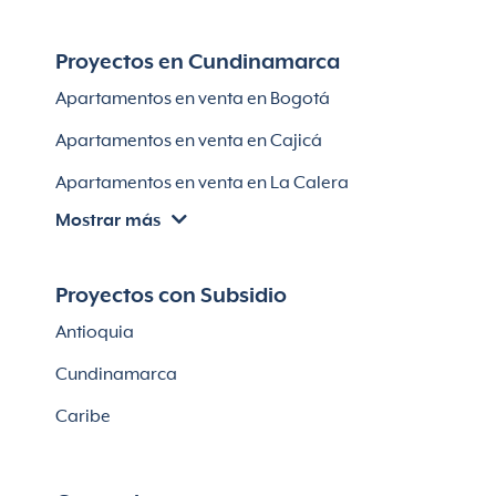
Módulos habitaciones
Apartamentos en venta en Santa Marta
Proyectos en Cundinamarca
Apartamentos en venta en Soledad
Apartamentos en venta en Bogotá
Casas en Soledad
Apartamentos en venta en Cajicá
Apartamentos en venta en La Calera
Mostrar más
Apartamentos en venta en Chía
Apartaestudios en venta en Bogotá
Proyectos con Subsidio
Casas en Cajicá
Antioquia
Lotes en Cajicá
Cundinamarca
Lotes en La Calera
Caribe