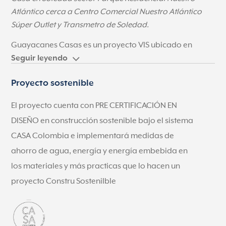
Atlántico cerca a Centro Comercial Nuestro Atlántico
Súper Outlet y Transmetro de Soledad.
Guayacanes Casas es un proyecto VIS ubicado en
Soledad, Atlántico que hace parte del Parque
Seguir leyendo
Residencial Nuestro Atlántico. Aquí encontrarás casas
Proyecto sostenible
VIS en un conjunto residencial cerrado con excelentes
zonas comunes para toda la familia, lo que lo hace el
El proyecto cuenta con PRE CERTIFICACIÓN EN
proyecto perfecto para hacer realidad tu sueño de
DISEÑO en construcción sostenible bajo el sistema
tener vivienda propia.
CASA Colombia e implementará medidas de
Además, el conjunto Guayacanes también contará con
ahorro de agua, energía y energía embebida en
apartamentos (Guayacanes apartamentos) que
los materiales y más practicas que lo hacen un
compartirán las zonas comunes y hacen parte de la
proyecto Constru SosteniIble
misma copropiedad.
Casas en venta cerca al C.C. Nuestro Atlántico
El proyecto está ubicado cerca del Portal de