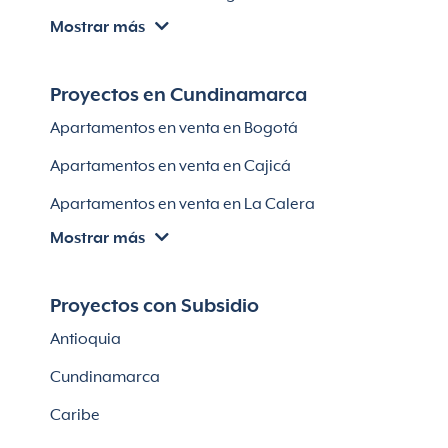
Lotes en El Retiro
Mostrar más
Villas en Cartagena
Módulos habitaciones
Apartamentos en venta en Santa Marta
Proyectos en Cundinamarca
Apartamentos en venta en Soledad
Apartamentos en venta en Bogotá
Casas en Soledad
Apartamentos en venta en Cajicá
Apartamentos en venta en La Calera
Mostrar más
Apartamentos en venta en Chía
Apartaestudios en venta en Bogotá
Proyectos con Subsidio
Casas en Cajicá
Antioquia
Lotes en Cajicá
Cundinamarca
Lotes en La Calera
Caribe