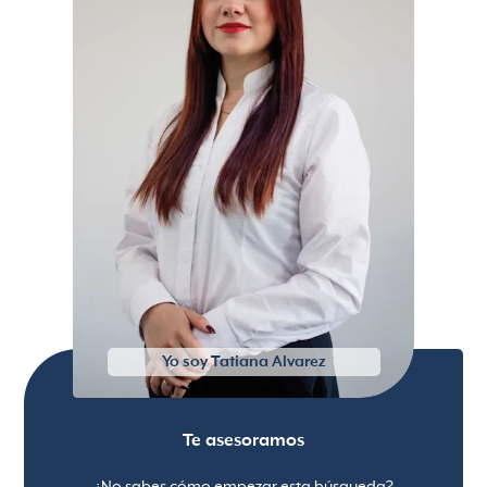
l
Yo soy Tatiana Alvarez
Te asesoramos
¿No sabes cómo empezar esta búsqueda?