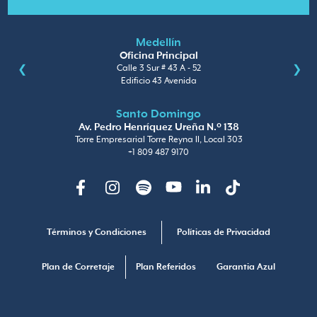
Medellín
Oficina Principal
Calle 3 Sur # 43 A - 52
Edificio 43 Avenida
Santo Domingo
Av. Pedro Henríquez Ureña N.º 138
Torre Empresarial Torre Reyna II, Local 303
+1 809 487 9170
Facebook
Instagram
Spotify
Youtube
Linkedin
TikTok
Términos y Condiciones
Políticas de Privacidad
Plan de Corretaje
Plan Referidos
Garantia Azul