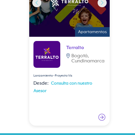
Apartamentos
Séptima Avenida
Living
Bogotá,
Cundinamarca
Entrega inmediata
Desde:
Consulta con tu asesor.
Cuenta con
1 Habitación
2 Baños
48.9 m² aprox.