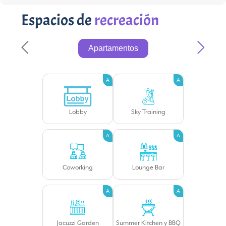
Espacios de
recreación
Apartamentos
A
A
Lobby
Sky Training
A
A
Coworking
Lounge Bar
A
A
Jacuzzi Garden
Summer Kitchen y BBQ