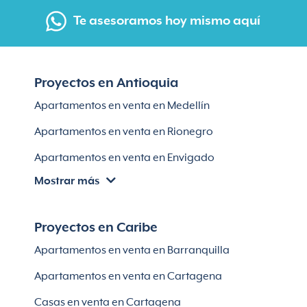
Te asesoramos hoy mismo aquí
Proyectos en Antioquia
Apartamentos en venta en Medellín
Apartamentos en venta en Rionegro
Apartamentos en venta en Envigado
Mostrar más
Apartamentos en venta en Itagüí
Apartamentos en venta en El Retiro
Proyectos en Caribe
Apartamentos en venta en Bello
Apartamentos en venta en Barranquilla
Apartamentos en venta en Sabaneta
Apartamentos en venta en Cartagena
Lotes en Rionegro
Casas en venta en Cartagena