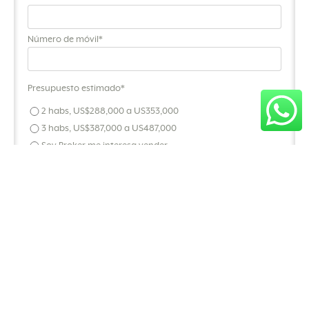
Número de móvil
*
Presupuesto estimado
*
2 habs, US$288,000 a US353,000
3 habs, US$387,000 a US487,000
Soy Broker me interesa vender
Autorizo el tratamiento de mis datos personales conforme
a las
políticas de privacidad
y los términos y condiciones, los
cuales declaro conocer y aceptar.*
*