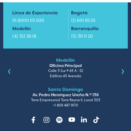
Línea de Experiencia
Bogotá
01 8000 115 500
(1) 610 85 55
Medellín
Barranquilla
(4) 312 36 18
(5) 311 11 20
Medellín
Oficina Principal
Calle 3 Sur # 43 A - 52
Edificio 43 Avenida
Santo Domingo
Av. Pedro Henríquez Ureña N.º 138
Torre Empresarial Torre Reyna II, Local 303
+1 809 487 9170
Facebook
Instagram
Spotify
Youtube
Linkedin
TikTok