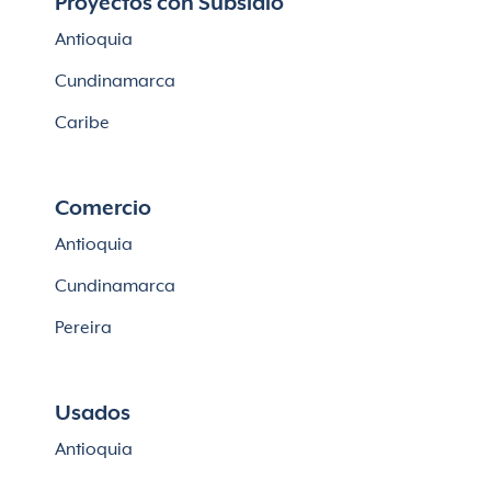
Proyectos con Subsidio
Casas en Cajicá
Antioquia
Lotes en Cajicá
Cundinamarca
Lotes en La Calera
Caribe
Comercio
Antioquia
Cundinamarca
Pereira
Usados
Antioquia