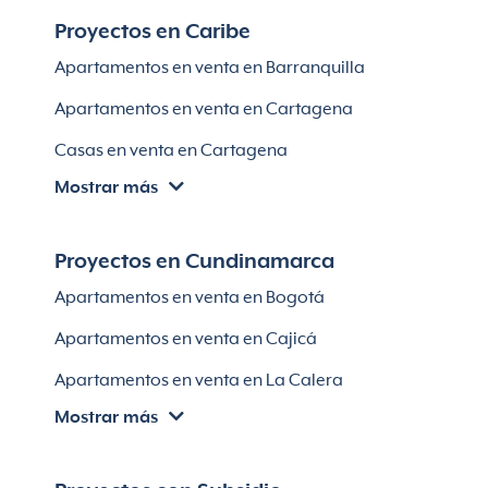
Apartamentos en venta en El Retiro
Proyectos en Caribe
Apartamentos en venta en Bello
Apartamentos en venta en Barranquilla
Apartamentos en venta en Sabaneta
Apartamentos en venta en Cartagena
Lotes en Rionegro
Casas en venta en Cartagena
Lotes en El Retiro
Mostrar más
Villas en Cartagena
Módulos habitaciones
Apartamentos en venta en Santa Marta
Proyectos en Cundinamarca
Apartamentos en venta en Soledad
Apartamentos en venta en Bogotá
Casas en Soledad
Apartamentos en venta en Cajicá
Apartamentos en venta en La Calera
Mostrar más
Apartamentos en venta en Chía
Apartaestudios en venta en Bogotá