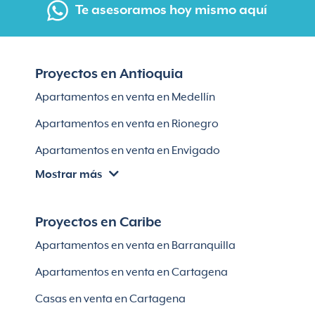
Te asesoramos hoy mismo aquí
Proyectos en Antioquia
Apartamentos en venta en Medellín
Apartamentos en venta en Rionegro
Apartamentos en venta en Envigado
Mostrar más
Apartamentos en venta en Itagüí
Apartamentos en venta en El Retiro
Proyectos en Caribe
Apartamentos en venta en Bello
Apartamentos en venta en Barranquilla
Apartamentos en venta en Sabaneta
Apartamentos en venta en Cartagena
Lotes en Rionegro
Casas en venta en Cartagena
Lotes en El Retiro