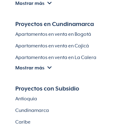
Mostrar más
Villas en Cartagena
Módulos habitaciones
Apartamentos en venta en Santa Marta
Proyectos en Cundinamarca
Apartamentos en venta en Soledad
Apartamentos en venta en Bogotá
Casas en Soledad
Apartamentos en venta en Cajicá
Apartamentos en venta en La Calera
Mostrar más
Apartamentos en venta en Chía
Apartaestudios en venta en Bogotá
Proyectos con Subsidio
Casas en Cajicá
Antioquia
Lotes en Cajicá
Cundinamarca
Lotes en La Calera
Caribe