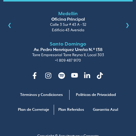
Medellín
Oficina Principal
Calle 3 Sur # 43 A - 52
Edificio 43 Avenida
Santo Domingo
Av. Pedro Henríquez Ureña N.º 138
Torre Empresarial Torre Reyna II, Local 303
+1 809 487 9170
Facebook
Instagram
Spotify
Youtube
Linkedin
TikTok
Términos y Condiciones
Políticas de Privacidad
Plan de Corretaje
Plan Referidos
Garantia Azul