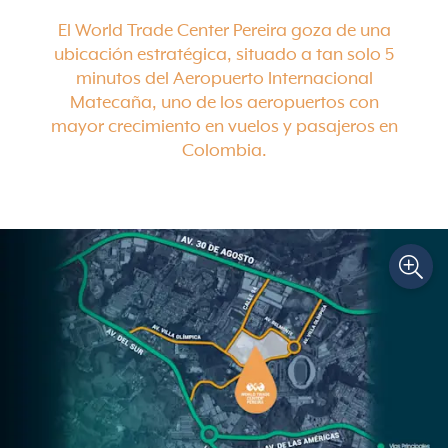
El World Trade Center Pereira goza de una
ubicación estratégica, situado a tan solo 5
minutos del Aeropuerto Internacional
Matecaña, uno de los aeropuertos con
mayor crecimiento en vuelos y pasajeros en
Colombia.