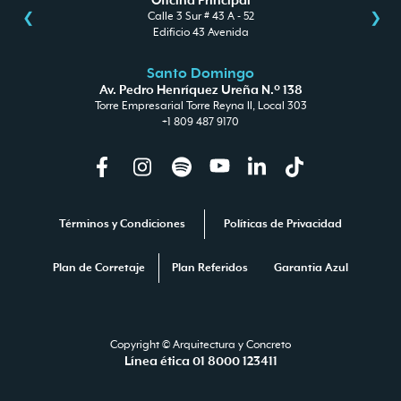
Oficina Principal
Calle 3 Sur # 43 A - 52
Edificio 43 Avenida
Santo Domingo
Av. Pedro Henríquez Ureña N.º 138
Torre Empresarial Torre Reyna II, Local 303
+1 809 487 9170
Facebook
Instagram
Spotify
Youtube
Linkedin
TikTok
Términos y Condiciones
Políticas de Privacidad
Plan de Corretaje
Plan Referidos
Garantia Azul
Copyright © Arquitectura y Concreto
Línea ética 01 8000 123411