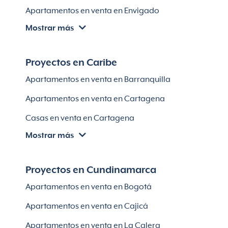
Apartamentos en venta en Envigado
Mostrar más
Apartamentos en venta en Itagüí
Apartamentos en venta en El Retiro
Proyectos en Caribe
Apartamentos en venta en Bello
Apartamentos en venta en Barranquilla
Apartamentos en venta en Sabaneta
Apartamentos en venta en Cartagena
Lotes en Rionegro
Casas en venta en Cartagena
Lotes en El Retiro
Mostrar más
Villas en Cartagena
Módulos habitaciones
Apartamentos en venta en Santa Marta
Proyectos en Cundinamarca
Apartamentos en venta en Soledad
Apartamentos en venta en Bogotá
Casas en Soledad
Apartamentos en venta en Cajicá
Apartamentos en venta en La Calera