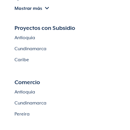
Mostrar más
Apartamentos en venta en Chía
Apartaestudios en venta en Bogotá
Proyectos con Subsidio
Casas en Cajicá
Antioquia
Lotes en Cajicá
Cundinamarca
Lotes en La Calera
Caribe
Comercio
Antioquia
Cundinamarca
Pereira