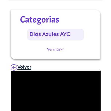
Categorías
Días Azules AYC
Ver más
Volver