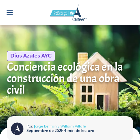
Días Azules AYC
Conciencia ecológica en la
construcción de una obra
civil
Por:
Jorge Beltrán y William Villate
Septiembre de 2021
•
4
min de lectura