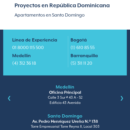
Proyectos en República Dominicana
Apartamentos en Santo Domingo
Línea de Experiencia
Bogotá
01 8000 115 500
(1) 610 85 55
Medellín
Barranquilla
(4) 312 36 18
(5) 311 11 20
Medellín
Oficina Principal
Calle 3 Sur # 43 A - 52
Edificio 43 Avenida
Santo Domingo
Av. Pedro Henríquez Ureña N.º 138
Torre Empresarial Torre Reyna II, Local 303