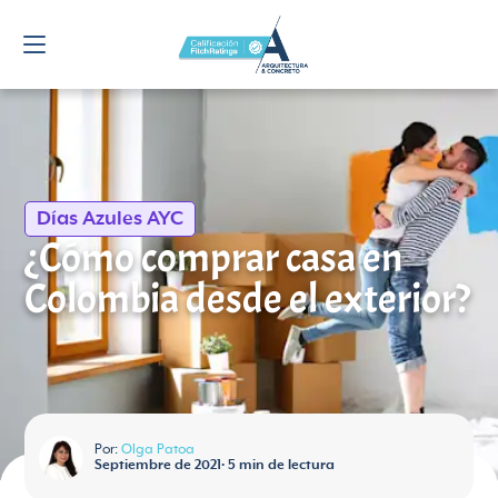
Días Azules AYC
¿Cómo comprar casa en
Colombia desde el exterior?
Por:
Olga Patoa
Septiembre de 2021
•
5
min de lectura