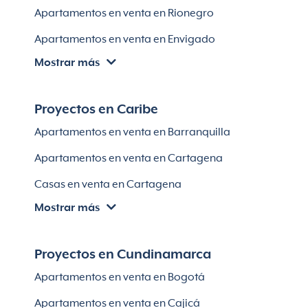
Apartamentos en venta en Rionegro
Apartamentos en venta en Envigado
Mostrar más
Apartamentos en venta en Itagüí
Apartamentos en venta en El Retiro
Proyectos en Caribe
Apartamentos en venta en Bello
Apartamentos en venta en Barranquilla
Apartamentos en venta en Sabaneta
Apartamentos en venta en Cartagena
Lotes en Rionegro
Casas en venta en Cartagena
Lotes en El Retiro
Mostrar más
Villas en Cartagena
Módulos habitaciones
Apartamentos en venta en Santa Marta
Proyectos en Cundinamarca
Apartamentos en venta en Soledad
Apartamentos en venta en Bogotá
Casas en Soledad
Apartamentos en venta en Cajicá