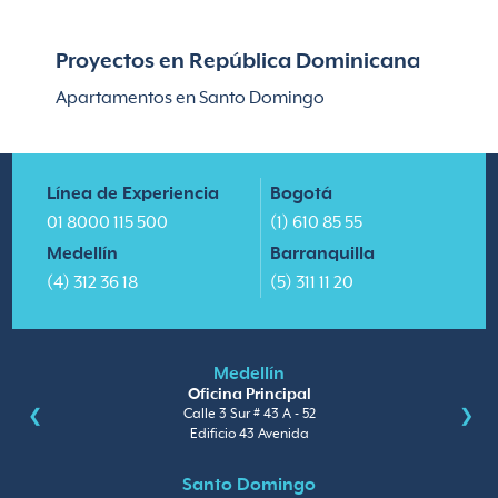
Proyectos en República Dominicana
Apartamentos en Santo Domingo
Línea de Experiencia
Bogotá
01 8000 115 500
(1) 610 85 55
Medellín
Barranquilla
(4) 312 36 18
(5) 311 11 20
Medellín
Oficina Principal
Calle 3 Sur # 43 A - 52
Edificio 43 Avenida
Santo Domingo