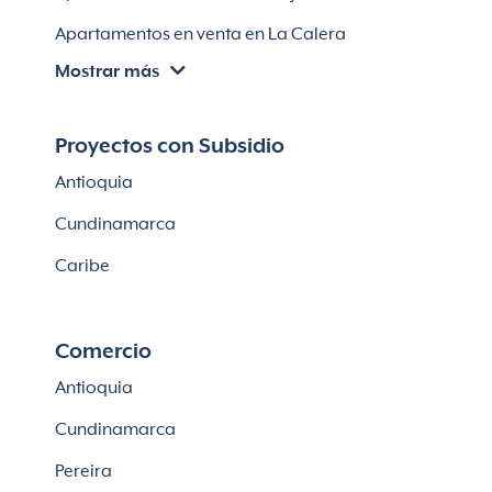
Apartamentos en venta en La Calera
Mostrar más
Apartamentos en venta en Chía
Apartaestudios en venta en Bogotá
Proyectos con Subsidio
Casas en Cajicá
Antioquia
Lotes en Cajicá
Cundinamarca
Lotes en La Calera
Caribe
Comercio
Antioquia
Cundinamarca
Pereira