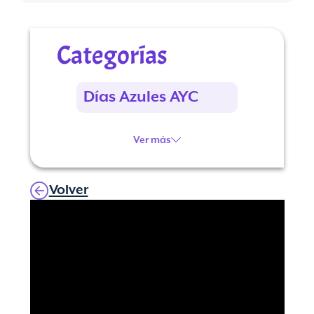
Categorías
Días Azules AYC
Ver más
Volver