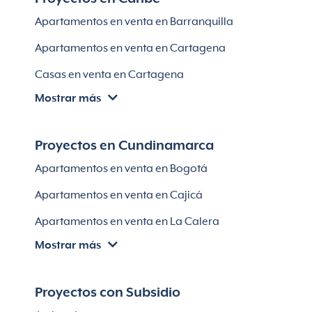
Apartamentos en venta en Bello
Apartamentos en venta en Barranquilla
Apartamentos en venta en Sabaneta
Apartamentos en venta en Cartagena
Lotes en Rionegro
Casas en venta en Cartagena
Lotes en El Retiro
Mostrar más
Villas en Cartagena
Módulos habitaciones
Apartamentos en venta en Santa Marta
Proyectos en Cundinamarca
Apartamentos en venta en Soledad
Apartamentos en venta en Bogotá
Casas en Soledad
Apartamentos en venta en Cajicá
Apartamentos en venta en La Calera
Mostrar más
Apartamentos en venta en Chía
Apartaestudios en venta en Bogotá
Proyectos con Subsidio
Casas en Cajicá