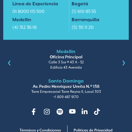
Línea de Experiencia
Bogotá
01 8000 115 500
(1) 610 85 55
Medellín
Barranquilla
(4) 312 36 18
(5) 311 11 20
Medellín
Oficina Principal
Calle 3 Sur # 43 A - 52
Edificio 43 Avenida
Santo Domingo
Av. Pedro Henríquez Ureña N.º 138
Torre Empresarial Torre Reyna II, Local 303
+1 809 487 9170
Facebook
Instagram
Spotify
Youtube
Linkedin
TikTok
Términos y Condiciones
Políticas de Privacidad