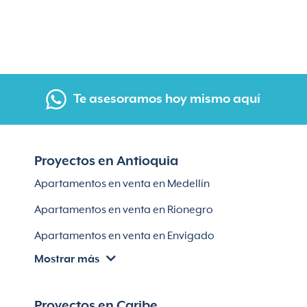
Te asesoramos hoy mismo aquí
Proyectos en Antioquia
Apartamentos en venta en Medellín
Apartamentos en venta en Rionegro
Apartamentos en venta en Envigado
Mostrar más
Apartamentos en venta en Itagüí
Apartamentos en venta en El Retiro
Proyectos en Caribe