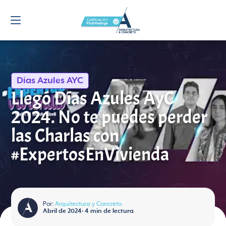
Días Azules AYC
Llegó Días Azules AyC
2024. No te puedes perder
las Charlas con
#ExpertosEnVivienda
Por:
Arquitectura y Concreto
Abril de 2024
•
4
min de lectura