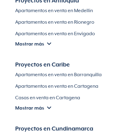
Proyectos en Antioquia
Apartamentos en venta en Medellín
Apartamentos en venta en Rionegro
Apartamentos en venta en Envigado
Mostrar más
Apartamentos en venta en Itagüí
Apartamentos en venta en El Retiro
Proyectos en Caribe
Apartamentos en venta en Bello
Apartamentos en venta en Barranquilla
Apartamentos en venta en Sabaneta
Apartamentos en venta en Cartagena
Lotes en Rionegro
Casas en venta en Cartagena
Lotes en El Retiro
Mostrar más
Villas en Cartagena
Módulos habitaciones
Apartamentos en venta en Santa Marta
Proyectos en Cundinamarca
Apartamentos en venta en Soledad