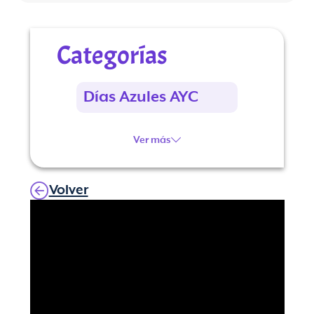
Categorías
Días Azules AYC
Ver más
Volver