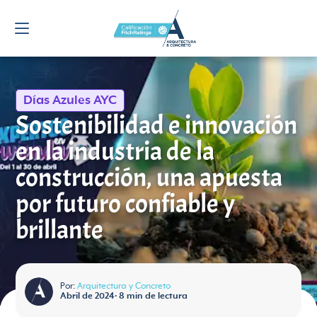
Días Azules AYC
Sostenibilidad e innovación
en la industria de la
construcción, una apuesta
por futuro confiable y
brillante
Por:
Arquitectura y Concreto
Abril de 2024
•
8
min de lectura