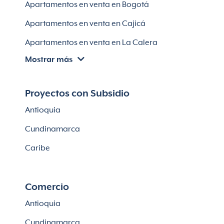
Apartamentos en venta en Bogotá
Casas en Soledad
Apartamentos en venta en Cajicá
Apartamentos en venta en La Calera
Mostrar más
Apartamentos en venta en Chía
Apartaestudios en venta en Bogotá
Proyectos con Subsidio
Casas en Cajicá
Antioquia
Lotes en Cajicá
Cundinamarca
Lotes en La Calera
Caribe
Comercio
Antioquia
Cundinamarca