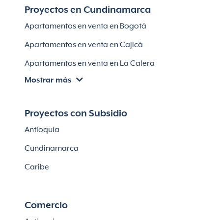
Proyectos en Cundinamarca
Apartamentos en venta en Soledad
Apartamentos en venta en Bogotá
Casas en Soledad
Apartamentos en venta en Cajicá
Apartamentos en venta en La Calera
Mostrar más
Apartamentos en venta en Chía
Apartaestudios en venta en Bogotá
Proyectos con Subsidio
Casas en Cajicá
Antioquia
Lotes en Cajicá
Cundinamarca
Lotes en La Calera
Caribe
Comercio