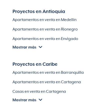
Proyectos en Antioquia
Apartamentos en venta en Medellín
Apartamentos en venta en Rionegro
Apartamentos en venta en Envigado
Mostrar más
Apartamentos en venta en Itagüí
Apartamentos en venta en El Retiro
Proyectos en Caribe
Apartamentos en venta en Bello
Apartamentos en venta en Barranquilla
Apartamentos en venta en Sabaneta
Apartamentos en venta en Cartagena
Lotes en Rionegro
Casas en venta en Cartagena
Lotes en El Retiro
Mostrar más
Villas en Cartagena
Módulos habitaciones
Apartamentos en venta en Santa Marta