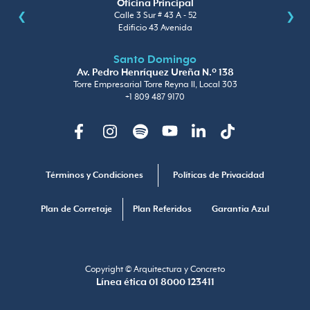
Oficina Principal
Calle 3 Sur # 43 A - 52
Edificio 43 Avenida
Santo Domingo
Av. Pedro Henríquez Ureña N.º 138
Torre Empresarial Torre Reyna II, Local 303
+1 809 487 9170
Facebook
Instagram
Spotify
Youtube
Linkedin
TikTok
Términos y Condiciones
Políticas de Privacidad
Plan de Corretaje
Plan Referidos
Garantia Azul
Copyright © Arquitectura y Concreto
Línea ética 01 8000 123411