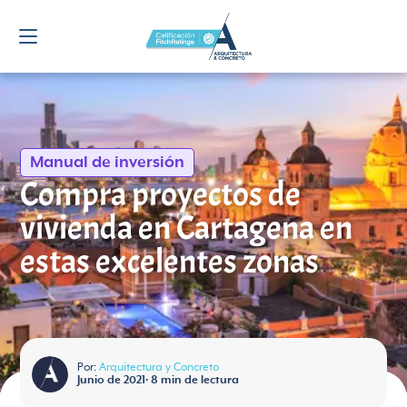
Manual de inversión
Compra proyectos de
vivienda en Cartagena en
estas excelentes zonas
Por:
Arquitectura y Concreto
Junio de 2021
•
8
min de lectura