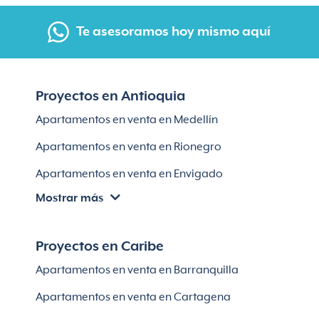
Te asesoramos hoy mismo aquí
Proyectos en Antioquia
Apartamentos en venta en Medellín
Apartamentos en venta en Rionegro
Apartamentos en venta en Envigado
Mostrar más
Apartamentos en venta en Itagüí
Apartamentos en venta en El Retiro
Proyectos en Caribe
Apartamentos en venta en Bello
Apartamentos en venta en Barranquilla
Apartamentos en venta en Sabaneta
Apartamentos en venta en Cartagena
Lotes en Rionegro