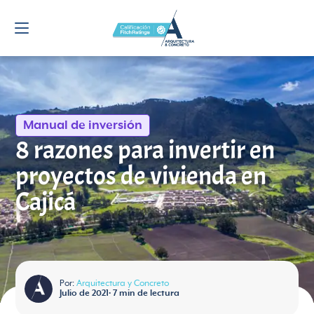
Manual de inversión
8 razones para invertir en
proyectos de vivienda en
Cajicá
Por:
Arquitectura y Concreto
Julio de 2021
•
7
min de lectura