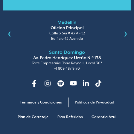
Medellín
Oficina Principal
Calle 3 Sur # 43 A - 52
Edificio 43 Avenida
Santo Domingo
Av. Pedro Henríquez Ureña N.º 138
Torre Empresarial Torre Reyna II, Local 303
+1 809 487 9170
Facebook
Instagram
Spotify
Youtube
Linkedin
TikTok
Términos y Condiciones
Políticas de Privacidad
Plan de Corretaje
Plan Referidos
Garantia Azul