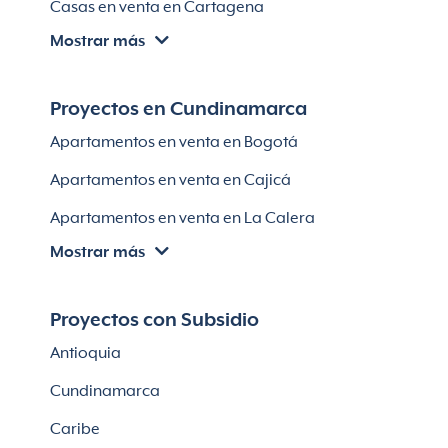
Casas en venta en Cartagena
Lotes en El Retiro
Mostrar más
Villas en Cartagena
Módulos habitaciones
Apartamentos en venta en Santa Marta
Proyectos en Cundinamarca
Apartamentos en venta en Soledad
Apartamentos en venta en Bogotá
Casas en Soledad
Apartamentos en venta en Cajicá
Apartamentos en venta en La Calera
Mostrar más
Apartamentos en venta en Chía
Apartaestudios en venta en Bogotá
Proyectos con Subsidio
Casas en Cajicá
Antioquia
Lotes en Cajicá
Cundinamarca
Lotes en La Calera
Caribe