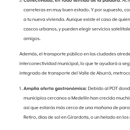
Conectividad, en todo sentido de la palabra:
Act
carreteras en muy buen estado. Y por supuesto, con
a tu nueva vivienda. Aunque existe el caso de qui
cascos urbanos, y pueden elegir servicios satelita
amigos.
Además, el transporte público en las ciudades alre
interconectividad municipal, lo que te ayudará a seg
integrado de transporte del Valle de Aburrá, metroca
Amplia oferta gastronómica:
Debido al POT donde
municipios cercanos a Medellín han crecido muchís
así que estarás más cerca de una mañana de parape
Retiro, días de sol en Girardota, o un helado en los