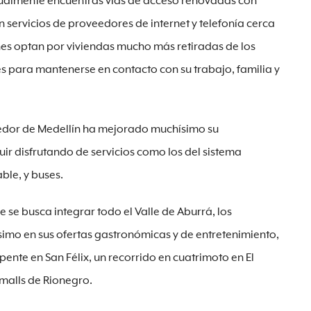
ualmente encuentras vías de acceso renovadas con
 servicios de proveedores de internet y telefonía cerca
enes optan por viviendas mucho más retiradas de los
les para mantenerse en contacto con su trabajo, familia y
dedor de Medellín ha mejorado muchísimo su
uir disfrutando de servicios como los del sistema
ble, y buses.
 se busca integrar todo el Valle de Aburrá, los
imo en sus ofertas gastronómicas y de entretenimiento,
nte en San Félix, un recorrido en cuatrimoto en El
 malls de Rionegro.