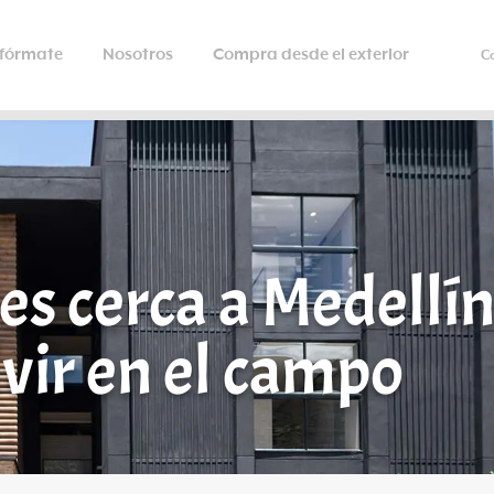
nfórmate
Nosotros
Compra desde el exterior
C
s cerca a Medellí
vir en el campo