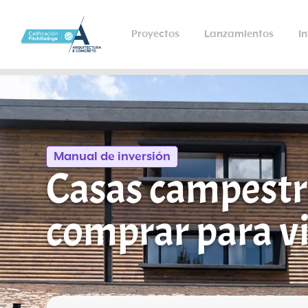
Proyectos
Lanzamientos
I
Manual de inversión
Casas campestre
comprar para vi