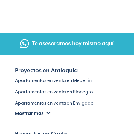
Te asesoramos hoy mismo aquí
Proyectos en Antioquia
Apartamentos en venta en Medellín
Apartamentos en venta en Rionegro
Apartamentos en venta en Envigado
Mostrar más
Apartamentos en venta en Itagüí
Apartamentos en venta en El Retiro
Proyectos en Caribe