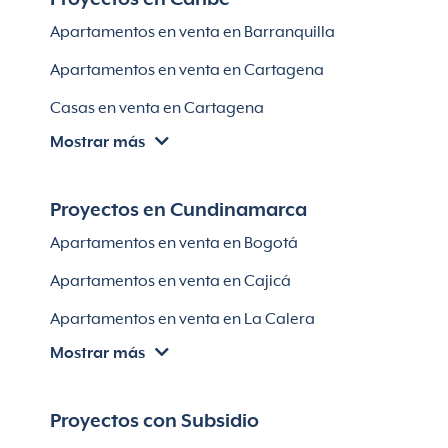
Apartamentos en venta en Bello
Apartamentos en venta en Barranquilla
Apartamentos en venta en Sabaneta
Apartamentos en venta en Cartagena
Lotes en Rionegro
Casas en venta en Cartagena
Lotes en El Retiro
Mostrar más
Villas en Cartagena
Módulos habitaciones
Apartamentos en venta en Santa Marta
Proyectos en Cundinamarca
Apartamentos en venta en Soledad
Apartamentos en venta en Bogotá
Casas en Soledad
Apartamentos en venta en Cajicá
Apartamentos en venta en La Calera
Mostrar más
Apartamentos en venta en Chía
Apartaestudios en venta en Bogotá
Proyectos con Subsidio
Casas en Cajicá