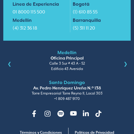
Línea de Experiencia
Bogotá
01 8000 115 500
(1) 610 85 55
Medellín
Barranquilla
(4) 312 36 18
(5) 311 11 20
Medellín
Oficina Principal
Calle 3 Sur # 43 A - 52
Edificio 43 Avenida
Santo Domingo
Av. Pedro Henríquez Ureña N.º 138
Torre Empresarial Torre Reyna II, Local 303
+1 809 487 9170
Facebook
Instagram
Spotify
Youtube
Linkedin
TikTok
Términos y Condiciones
Políticas de Privacidad