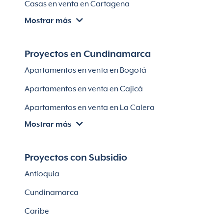
Casas en venta en Cartagena
Lotes en El Retiro
Mostrar más
Villas en Cartagena
Módulos habitaciones
Apartamentos en venta en Santa Marta
Proyectos en Cundinamarca
Apartamentos en venta en Soledad
Apartamentos en venta en Bogotá
Casas en Soledad
Apartamentos en venta en Cajicá
Apartamentos en venta en La Calera
Mostrar más
Apartamentos en venta en Chía
Apartaestudios en venta en Bogotá
Proyectos con Subsidio
Casas en Cajicá
Antioquia
Lotes en Cajicá
Cundinamarca
Lotes en La Calera
Caribe