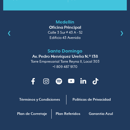
Medellín
Oficina Principal
Calle 3 Sur # 43 A - 52
Edificio 43 Avenida
Santo Domingo
Av. Pedro Henríquez Ureña N.º 138
Torre Empresarial Torre Reyna II, Local 303
+1 809 487 9170
Facebook
Instagram
Spotify
Youtube
Linkedin
TikTok
Términos y Condiciones
Políticas de Privacidad
Plan de Corretaje
Plan Referidos
Garantia Azul