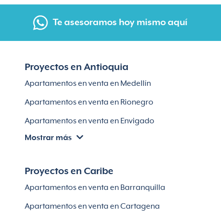
Te asesoramos hoy mismo aquí
Proyectos en Antioquia
Apartamentos en venta en Medellín
Apartamentos en venta en Rionegro
Apartamentos en venta en Envigado
Mostrar más
Apartamentos en venta en Itagüí
Apartamentos en venta en El Retiro
Proyectos en Caribe
Apartamentos en venta en Bello
Apartamentos en venta en Barranquilla
Apartamentos en venta en Sabaneta
Apartamentos en venta en Cartagena
Lotes en Rionegro