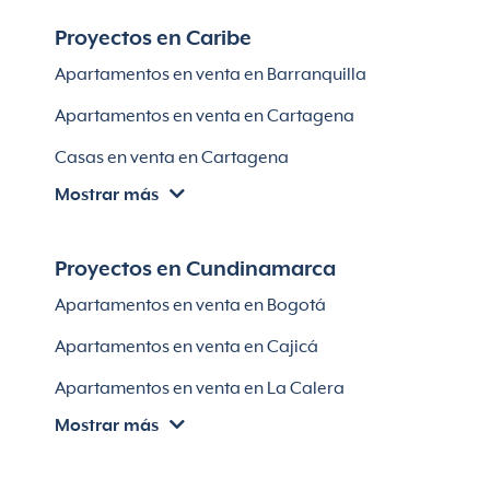
Apartamentos en venta en El Retiro
Proyectos en Caribe
Apartamentos en venta en Bello
Apartamentos en venta en Barranquilla
Apartamentos en venta en Sabaneta
Apartamentos en venta en Cartagena
Lotes en Rionegro
Casas en venta en Cartagena
Lotes en El Retiro
Mostrar más
Villas en Cartagena
Módulos habitaciones
Apartamentos en venta en Santa Marta
Proyectos en Cundinamarca
Apartamentos en venta en Soledad
Apartamentos en venta en Bogotá
Casas en Soledad
Apartamentos en venta en Cajicá
Apartamentos en venta en La Calera
Mostrar más
Apartamentos en venta en Chía
Apartaestudios en venta en Bogotá