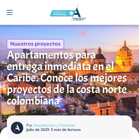
Nuestros proyectos
Apartamentos para
entrega inmediata en el
Caribe. Conoce los mejores
proyectos de la costa norte
colombiana
Por:
Arquitectura y Concreto
Julio de 2023
•
5
min de lectura