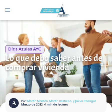
Navigated to Lo que debo saber antes de comprar vivienda
Días Azules AYC
Lo que debo saber antes de
comprar vivienda
Por:
Martín Monzón, Martín Restrepo, y Javier Penagos
Marzo de 2022
•
4
min de lectura