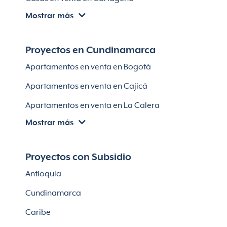
Lotes en El Retiro
Mostrar más
Villas en Cartagena
Módulos habitaciones
Apartamentos en venta en Santa Marta
Proyectos en Cundinamarca
Apartamentos en venta en Soledad
Apartamentos en venta en Bogotá
Casas en Soledad
Apartamentos en venta en Cajicá
Apartamentos en venta en La Calera
Mostrar más
Apartamentos en venta en Chía
Apartaestudios en venta en Bogotá
Proyectos con Subsidio
Casas en Cajicá
Antioquia
Lotes en Cajicá
Cundinamarca
Lotes en La Calera
Caribe