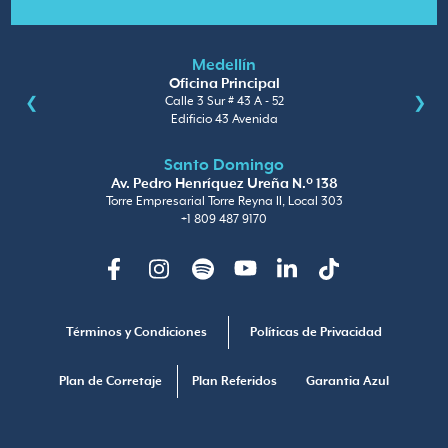
Medellín
Oficina Principal
Calle 3 Sur # 43 A - 52
Edificio 43 Avenida
Santo Domingo
Av. Pedro Henríquez Ureña N.º 138
Torre Empresarial Torre Reyna II, Local 303
+1 809 487 9170
Facebook
Instagram
Spotify
Youtube
Linkedin
TikTok
Términos y Condiciones
Políticas de Privacidad
Plan de Corretaje
Plan Referidos
Garantia Azul