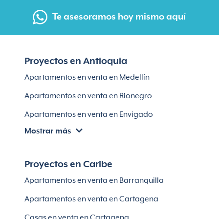
Te asesoramos hoy mismo aquí
Proyectos en Antioquia
Apartamentos en venta en Medellín
Apartamentos en venta en Rionegro
Apartamentos en venta en Envigado
Mostrar más
Apartamentos en venta en Itagüí
Apartamentos en venta en El Retiro
Proyectos en Caribe
Apartamentos en venta en Bello
Apartamentos en venta en Barranquilla
Apartamentos en venta en Sabaneta
Apartamentos en venta en Cartagena
Lotes en Rionegro
Casas en venta en Cartagena