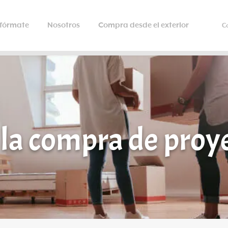
nfórmate
Nosotros
Compra desde el exterior
C
 la compra de proy