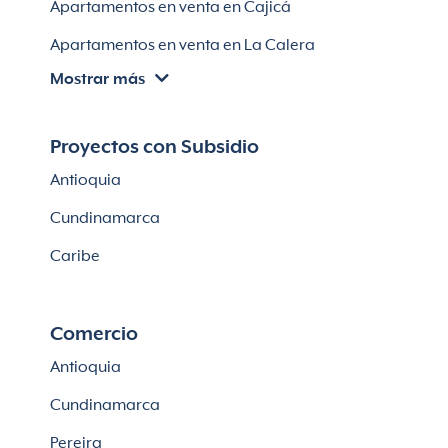
Apartamentos en venta en Cajicá
Apartamentos en venta en La Calera
Mostrar más
Apartamentos en venta en Chía
Apartaestudios en venta en Bogotá
Proyectos con Subsidio
Casas en Cajicá
Antioquia
Lotes en Cajicá
Cundinamarca
Lotes en La Calera
Caribe
Comercio
Antioquia
Cundinamarca
Pereira