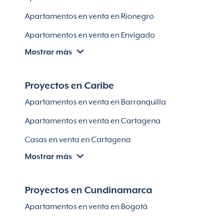
Apartamentos en venta en Rionegro
Apartamentos en venta en Envigado
Mostrar más
Apartamentos en venta en Itagüí
Apartamentos en venta en El Retiro
Proyectos en Caribe
Apartamentos en venta en Bello
Apartamentos en venta en Barranquilla
Apartamentos en venta en Sabaneta
Apartamentos en venta en Cartagena
Lotes en Rionegro
Casas en venta en Cartagena
Lotes en El Retiro
Mostrar más
Villas en Cartagena
Módulos habitaciones
Apartamentos en venta en Santa Marta
Proyectos en Cundinamarca
Apartamentos en venta en Soledad
Apartamentos en venta en Bogotá
Casas en Soledad