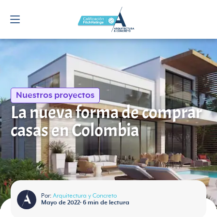
Nuestros proyectos
La nueva forma de comprar
casas en Colombia
Por:
Arquitectura y Concreto
Mayo de 2022
•
6
min de lectura