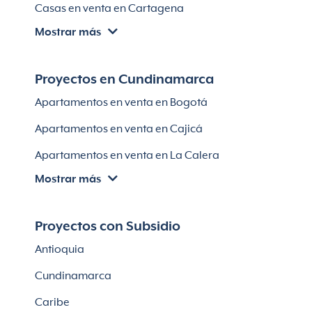
Casas en venta en Cartagena
Lotes en El Retiro
Mostrar más
Villas en Cartagena
Módulos habitaciones
Apartamentos en venta en Santa Marta
Proyectos en Cundinamarca
Apartamentos en venta en Soledad
Apartamentos en venta en Bogotá
Casas en Soledad
Apartamentos en venta en Cajicá
Apartamentos en venta en La Calera
Mostrar más
Apartamentos en venta en Chía
Apartaestudios en venta en Bogotá
Proyectos con Subsidio
Casas en Cajicá
Antioquia
Lotes en Cajicá
Cundinamarca
Lotes en La Calera
Caribe