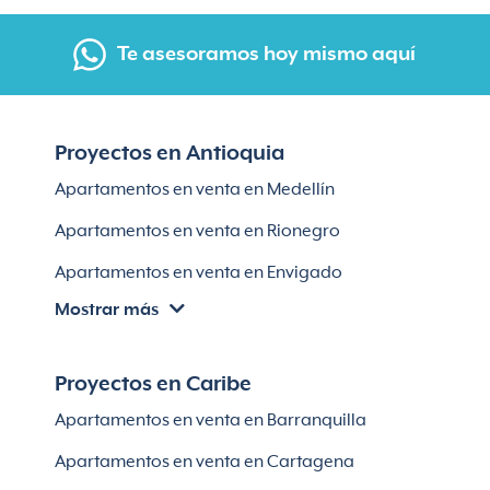
Te asesoramos hoy mismo aquí
Proyectos en Antioquia
Apartamentos en venta en Medellín
Apartamentos en venta en Rionegro
Apartamentos en venta en Envigado
Mostrar más
Apartamentos en venta en Itagüí
Apartamentos en venta en El Retiro
Proyectos en Caribe
Apartamentos en venta en Bello
Apartamentos en venta en Barranquilla
Apartamentos en venta en Sabaneta
Apartamentos en venta en Cartagena
Lotes en Rionegro