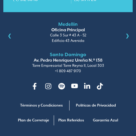
Medellín
Oficina Principal
Calle 3 Sur # 43 A - 52
Edificio 43 Avenida
Santo Domingo
Av. Pedro Henríquez Ureña N.º 138
Torre Empresarial Torre Reyna II, Local 303
+1 809 487 9170
Facebook
Instagram
Spotify
Youtube
Linkedin
TikTok
Términos y Condiciones
Políticas de Privacidad
Plan de Corretaje
Plan Referidos
Garantia Azul